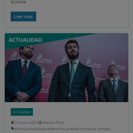
la Junta.
Leer más
ACTUALIDAD
13 enero 2023
Valentín Pozo
aborto
,
actualidad
,
antiderechos
,
antielección
,
Borja Semper
,