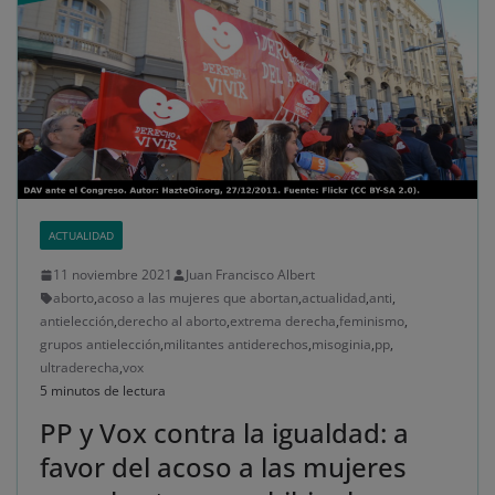
ACTUALIDAD
11 noviembre 2021
Juan Francisco Albert
aborto
,
acoso a las mujeres que abortan
,
actualidad
,
anti
,
antielección
,
derecho al aborto
,
extrema derecha
,
feminismo
,
grupos antielección
,
militantes antiderechos
,
misoginia
,
pp
,
ultraderecha
,
vox
5 minutos de lectura
PP y Vox contra la igualdad: a
favor del acoso a las mujeres