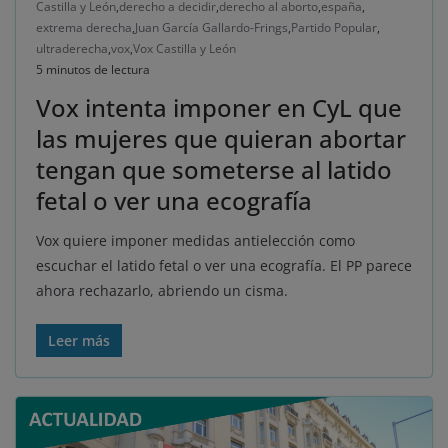
Castilla y León
,
derecho a decidir
,
derecho al aborto
,
españa
,
extrema derecha
,
Juan García Gallardo-Frings
,
Partido Popular
,
ultraderecha
,
vox
,
Vox Castilla y León
5 minutos de lectura
Vox intenta imponer en CyL que
las mujeres que quieran abortar
tengan que someterse al latido
fetal o ver una ecografía
Vox quiere imponer medidas antielección como
escuchar el latido fetal o ver una ecografía. El PP parece
ahora rechazarlo, abriendo un cisma.
Leer más