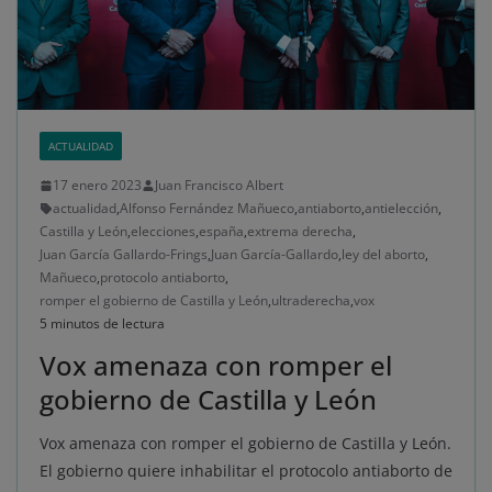
ACTUALIDAD
17 enero 2023
Juan Francisco Albert
actualidad
,
Alfonso Fernández Mañueco
,
antiaborto
,
antielección
,
Castilla y León
,
elecciones
,
españa
,
extrema derecha
,
Juan García Gallardo-Frings
,
Juan García-Gallardo
,
ley del aborto
,
Mañueco
,
protocolo antiaborto
,
romper el gobierno de Castilla y León
,
ultraderecha
,
vox
5 minutos de lectura
Vox amenaza con romper el
gobierno de Castilla y León
Vox amenaza con romper el gobierno de Castilla y León.
El gobierno quiere inhabilitar el protocolo antiaborto de