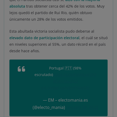
absoluta
tras obtener cerca del 42% de los votos. Muy
lejos quedó el partido de Rui Rio, quién obtuvo
únicamente un 28% de los votos emitidos.
Esta abultada victoria socialista pudo deberse al
elevado dato de participación electoral
, el cuál se situó
en niveles superiores al 55%, un dato récord en el país
desde hace años.
Portugal 🇵🇹 (98%
escrutado)
https://t.co/EqNRLwPZK9
#Eleições2022
pic.twitter.com/tnyYFMeQI5
— EM – electomania.es
(@electo_mania)
January 30, 2022