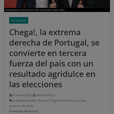
ACTUALIDAD
Chega!, la extrema
derecha de Portugal, se
convierte en tercera
fuerza del país con un
resultado agridulce en
las elecciones
31 enero 2022
Valentín Pozo
actualidad
,
André Ventura
,
Chega!
,
elecciones
,
europa
,
extrema derecha
6 minutos de lectura