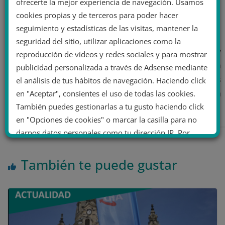
ofrecerte la mejor experiencia de navegación. Usamos
cookies propias y de terceros para poder hacer
Valentín Pozo
seguimiento y estadísticas de las visitas, mantener la
seguridad del sitio, utilizar aplicaciones como la
Articulista. Estudiante de cuarto de Ciencias Políticas y
reproducción de vídeos y redes sociales y para mostrar
apasionado de la investigación. Experiencia en
publicidad personalizada a través de Adsense mediante
movimientos estudiantiles y sociales. En mis artículos
el análisis de tus hábitos de navegación. Haciendo click
intento ofrecer un enfoque analítico más orientado a
en "Aceptar", consientes el uso de todas las cookies.
También puedes gestionarlas a tu gusto haciendo click
las ideologías y teoría política.
en "Opciones de cookies" o marcar la casilla para no
darnos datos personales como tu dirección IP. Por
último, puedes leer nuestra Política de cookies.
También te puede gustar
No dar mi información personal
.
Opciones de cookies
Aceptar cookies