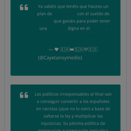
Ya sabéis que tenéis que haceos un
plan de
#pensiones
con el sueldo de
#mi3rda
que ganáis para poder tener
una
#pensión
digna en el
#futuro
.
#Menas
pic.twitter.com/KsgMNsRENt
— 🖤 🇪🇦👑🇪🇦💚🇪🇸
(@Cayetanoymedio)
February 6,
2022
Los políticos irresponsables al final van
a conseguir convertir a los españoles
en racistas (¡que no lo son!) a base de
saltarse la ley y multiplicar las
injusticias. Su pésima política de
inmigración e integración perjudica