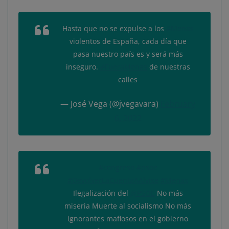
Hasta que no se expulse a los
#Menas
violentos de España, cada día que
pasa nuestro país es y será más
inseguro.
#FueraMenas
de nuestras
calles
— José Vega (@jvegavara)
February
6, 2022
#congreso
#psoe
#DevolverLaCuentaAAlvise
#Menas
Ilegalización del
@PSOE
No más
miseria Muerte al socialismo No más
ignorantes mafiosos en el gobierno