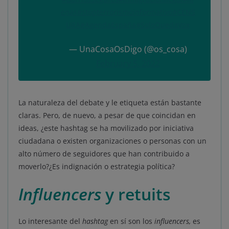
enas
#stopterrorismoinformativo
#CENS
URA
#AgendaEspaña
#SoloQuedaVox
— UnaCosaOsDigo (@os_cosa)
February 5, 2022
La naturaleza del debate y le etiqueta están bastante
claras. Pero, de nuevo, a pesar de que coincidan en
ideas, ¿este hashtag se ha movilizado por iniciativa
ciudadana o existen organizaciones o personas con un
alto número de seguidores que han contribuido a
moverlo?¿Es indignación o estrategia política?
Influencers
y retuits
Lo interesante del
hashtag
en sí son los
influencers,
es