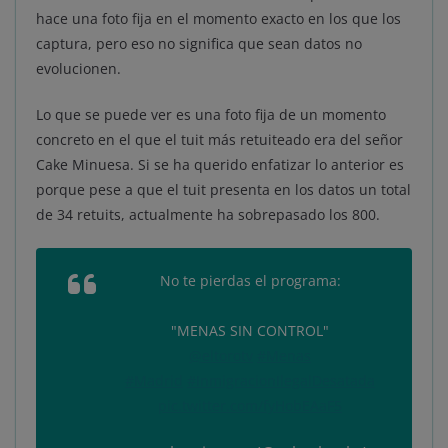
hace una foto fija en el momento exacto en los que los
captura, pero eso no significa que sean datos no
evolucionen.
Lo que se puede ver es una foto fija de un momento
concreto en el que el tuit más retuiteado era del señor
Cake Minuesa. Si se ha querido enfatizar lo anterior es
porque pese a que el tuit presenta en los datos un total
de 34 retuits, actualmente ha sobrepasado los 800.
No te pierdas el programa:
"MENAS SIN CONTROL"
@eltorotv
#Menas
#Madrid
#InmigracionIlegalDesatada
pic.twitter.com/fyHobEAaF5