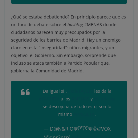
¿Qué se estaba debatiendo? En principio parece que es
un foro de debate sobre el
hashtag
#MENAS donde
ciudadanos parecen muy preocupados por la
seguridad de los barrios de Madrid. Hay un enemigo
claro en esta “inseguridad”: niños migrantes, y un
objetivo: el Gobierno. Sin embargo, sorprende que
incluso se ataca también a Partido Popular que,
gobierna la Comunidad de Madrid.
Da igual si .
@IdiazAyuso
les da la
#PAGUITA
a los
#MENAS
y
#Marlaska
se descojona de todo esto, son lo
mismo
#PPSOETA
.
— D@N&RIO💚🇪🇸💚👍#VOX
(@dnr2esp)
February 6, 2022