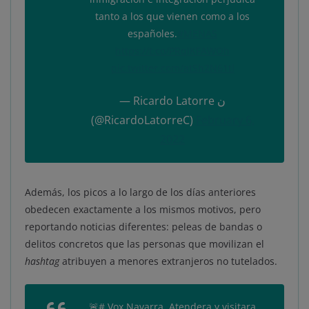
tanto a los que vienen como a los
españoles.
#MENAS
https://t.co/PRqIKFAWOh
pic.twitter.com/atSh2N61tl
— Ricardo Latorre ن
(@RicardoLatorreC)
February 6,
2022
Además, los picos a lo largo de los días anteriores
obedecen exactamente a los mismos motivos, pero
reportando noticias diferentes: peleas de bandas o
delitos concretos que las personas que movilizan el
hashtag
atribuyen a menores extranjeros no tutelados.
🚨# Vox Navarra. Atendera y visitara