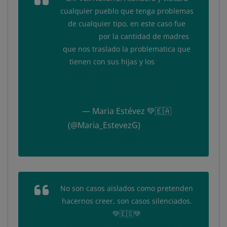
cualquier pueblo que tenga problemas
de cualquier tipo, en este caso fue
#Marcilla
por la cantidad de madres
que nos traslado la problematica que
tienen con sus hijas y los
#menas
#SOLOQUEDAVOX
#ChicasVox52
#TeamVox
https://t.co/9S7rlJpSrk
— Maria Estévez 💚🇪🇦
(@Maria_EstevezG)
February 3,
2022
No son casos aislados como pretenden
hacernos creer, son casos silenciados.
💚🇪🇸💚
#BarriosSeguros
#InmigracionIlegal
#M