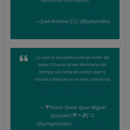
obtenemos delincuencia
#menas
#InmigracionIlegalDesatada
— José Antonio 🇪🇸 (@ppkamako)
February 6, 2022
Lo que se encuentra uno en tuiter de
Javier Olivares el del Ministerio del
tiempo con fama de putero que te
insulta y bloquea si no eres comunista
#MENAS
#InmigracionIlegalDesatada
#Usera
pic.twitter.com/ssGEiPpssO
— 🔻Homo Queer (Juan Miguel
González)🔻🏳️‍🌈🏳️‍⚧️
(@jumgonzalez)
February 6, 2022