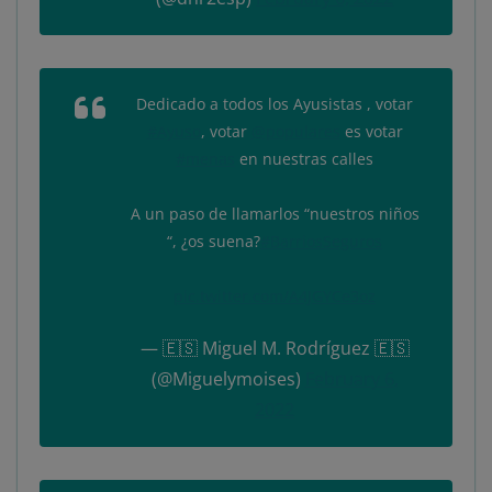
Dedicado a todos los Ayusistas , votar
#Ayuso
, votar
@populares
es votar
#menas
en nuestras calles
A un paso de llamarlos “nuestros niños
“, ¿os suena?
#BarriosSeguros
pic.twitter.com/A4JGYCe3oz
— 🇪🇸 Miguel M. Rodríguez 🇪🇸
(@Miguelymoises)
February 6,
2022