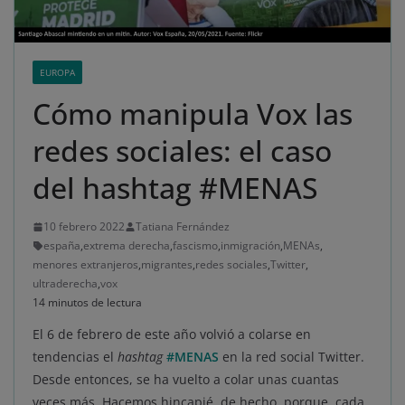
EUROPA
Cómo manipula Vox las
redes sociales: el caso
del hashtag #MENAS
10 febrero 2022
Tatiana Fernández
españa
,
extrema derecha
,
fascismo
,
inmigración
,
MENAs
,
menores extranjeros
,
migrantes
,
redes sociales
,
Twitter
,
ultraderecha
,
vox
14 minutos de lectura
El 6 de febrero de este año volvió a colarse en
tendencias el
hashtag
#MENAS
en la red social Twitter.
Desde entonces, se ha vuelto a colar unas cuantas
veces más. Hacemos hincapié, de hecho, porque, cada