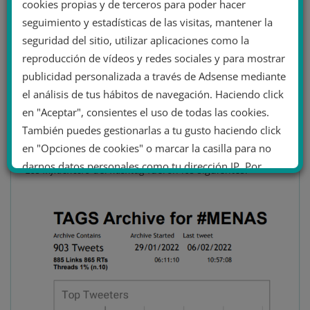
seguidores y seguidos o bien en base a los retuits.
cookies propias y de terceros para poder hacer
seguimiento y estadísticas de las visitas, mantener la
Para el presente análisis, se realizará un análisis de
seguridad del sitio, utilizar aplicaciones como la
esto último bajo la premisa de que, cuando persona
reproducción de vídeos y redes sociales y para mostrar
retuitea (es decir, se comparte) un determinado tuit es
publicidad personalizada a través de Adsense mediante
porque, en efecto, lo comparte y se siente identificado
el análisis de tus hábitos de navegación. Haciendo click
con él. Y que, cuando una determinada comunidad que
en "Aceptar", consientes el uso de todas las cookies.
presenta elementos comunes retuitea mucho un tuit,
También puedes gestionarlas a tu gusto haciendo click
es porque dicha comunidad también lo respalda.
en "Opciones de cookies" o marcar la casilla para no
darnos datos personales como tu dirección IP. Por
Los
influencers
del
hashtag
fueron los siguientes:
último, puedes leer nuestra Política de cookies.
No dar mi información personal
.
Opciones de cookies
Aceptar cookies
Rechazar cookies
Política de cookies