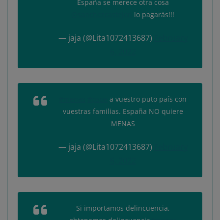
España se merece otra cosa
@sanchezcastejon
lo pagarás!!!
— jaja (@Lita1072413687)
February
6, 2022
#menas
#psoe
a vuestro puto país con
vuestras familias. España NO quiere
MENAS
— jaja (@Lita1072413687)
February
6, 2022
Si importamos delincuencia,