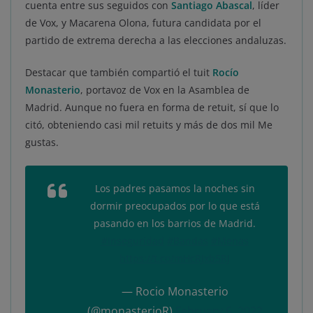
cuenta entre sus seguidos con
Santiago Abascal
, líder
de Vox, y Macarena Olona, futura candidata por el
partido de extrema derecha a las elecciones andaluzas.
Destacar que también compartió el tuit
Rocío
Monasterio
, portavoz de Vox en la Asamblea de
Madrid. Aunque no fuera en forma de retuit, sí que lo
citó, obteniendo casi mil retuits y más de dos mil Me
gustas.
Los padres pasamos la noches sin
dormir preocupados por lo que está
pasando en los barrios de Madrid.
#Inseguridad
#Bandas
#Menas
https://t.co/mHcRJxb5RJ
— Rocio Monasterio
(@monasterioR)
February 6, 2022