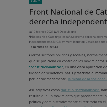
EUROPA
Front Nacional de Cat
derecha independent
19 febrero 2021
Al Descubierto
Boixos Nois
,
Catalunya
,
españa
,
extrema derecha
,
extrema
independentismo
,
MIC
,
Moviment Identitari Català
,
nacional
18 minutos de lectura
Ciertos sectores políticos y sociales, normalme
que se posiciona en contra de los movimientos
“constitucionalistas”
, en una clara aplicación d
tildado de xenófobos, nazis y fascistas al movi
por, aproximadamente,
la mitad de la sociedad
Así, adjetivos como
“lazis” o “nazionalistas”
, ha
resulta que un movimiento que precisamente lo 
política y administrativamente el territorio en e