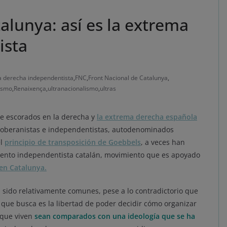
alunya: así es la extrema
ista
 derecha independentista
,
FNC
,
Front Nacional de Catalunya
,
ismo
,
Renaixença
,
ultranacionalismo
,
ultras
nte escorados en la derecha y
la extrema derecha española
 soberanistas e independentistas, autodenominados
el
principio de transposición de Goebbels
, a veces han
miento independentista catalán, movimiento que es apoyado
 en Catalunya.
n sido relativamente comunes, pese a lo contradictorio que
que busca es la libertad de poder decidir cómo organizar
l que viven
sean comparados con una ideología que se ha