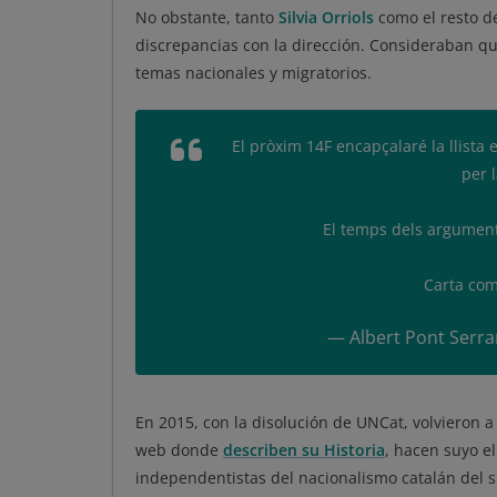
No obstante, tanto
Silvia Orriols
como el resto de
discrepancias con la dirección. Consideraban qu
temas nacionales y migratorios.
El pròxim 14F encapçalaré la llista 
per 
El temps dels argument
Carta com
— Albert Pont Serr
En 2015, con la disolución de UNCat, volvieron 
web donde
describen su Historia
, hacen suyo el
independentistas del nacionalismo catalán del si