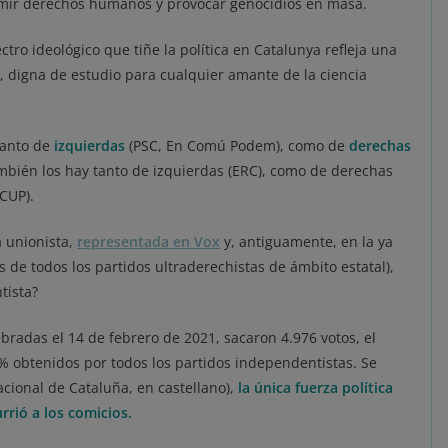
imir derechos humanos y provocar genocidios en masa.
ctro ideológico que tiñe la política en Catalunya refleja una
 digna de estudio para cualquier amante de la ciencia
tanto de
izquierdas
(PSC, En Comú Podem), como de
derechas
ambién los hay tanto de izquierdas (ERC), como de derechas
CUP).
 unionista,
representada en Vox
y, antiguamente, en la ya
 de todos los partidos ultraderechistas de ámbito estatal),
tista?
ebradas el 14 de febrero de 2021, sacaron 4.976 votos, el
% obtenidos por todos los partidos independentistas. Se
cional de Cataluña, en castellano),
la única fuerza política
rió a los comicios.