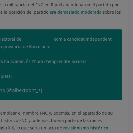
 la militancia del FNC en Ripoll abandonaron el partido por
e la posición del partido
era demasiado moderada
sobre los
electoral del
@FNCatalunya
com a candidat independent
la província de Barcelona.
s ha acabat. És l'hora d'emprendre accions.
pleta:
https://t.co/2hNW8ZFZ4r
ano (@albertpont_s)
December 22, 2020
a emplear el nombre FNC y, además, en el apartado de su
 histórico FNC y, además, buena parte de las raíces
glo XIX, lo que sería un acto de
revisionismo histórico.