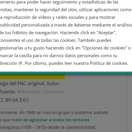
terceros para poder hacer seguimiento y estadísticas de las
visitas, mantener la seguridad del sitio, utilizar aplicaciones como
la reproducción de vídeos y redes sociales y para mostrar
publicidad personalizada a través de Adsense mediante el análisis
de tus hábitos de navegación. Haciendo click en "Aceptar",
consientes el uso de todas las cookies. También puedes
gestionarlas a tu gusto haciendo click en "Opciones de cookies" o
marcar la casilla para no darnos datos personales como tu
dirección IP. Por último, puedes leer nuestra Política de cookies.
No dar mi información personal
ogo del FNC original. Autor:
 Fuente:
Wikimedia Commons
CC BY-SA 3.0.)
Opciones de cookies
Aceptar cookies
Rechazar cookies
Política de cookies
ormente. En 1940 se creó un grupo y posterior partido
ya que
trató de aglutinar a todos los sectores
ranquista (1939 – 1975) desde la clandestinidad.