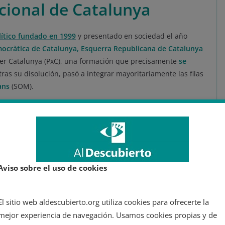
acional de Catalunya
lítico fundado en 1999
y presentado en sociedad el año
ocràtica de Catalunya, Esquerra Republicana de Catalunya
er Catalunya (PxC), una formación que precisamente
se
tras su disolución, pasó a integrar mayoritariamente las filas
ans
(SOM).
Aviso sobre el uso de cookies
El sitio web aldescubierto.org utiliza cookies para ofrecerte la
mejor experiencia de navegación. Usamos cookies propias y de