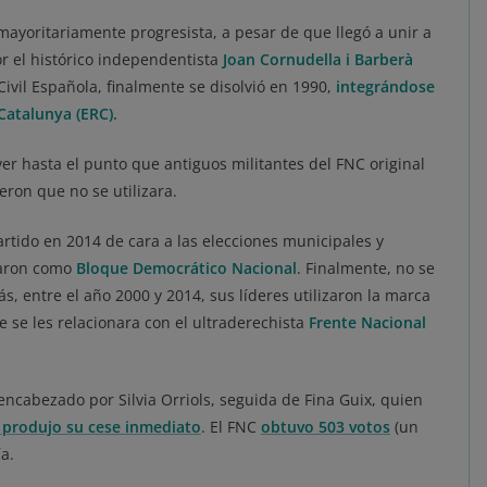
 mayoritariamente progresista, a pesar de que llegó a unir a
r el histórico independentista
Joan Cornudella i Barberà
 Civil Española, finalmente se disolvió en 1990,
integrándose
atalunya (ERC).
er hasta el punto que antiguos militantes del FNC original
eron que no se utilizara.
rtido en 2014 de cara a las elecciones municipales y
aron como
Bloque Democrático Nacional
. Finalmente, no se
, entre el año 2000 y 2014, sus líderes utilizaron la marca
e se les relacionara con el ultraderechista
Frente Nacional
 encabezado por Silvia Orriols, seguida de Fina Guix, quien
 produjo su cese inmediato
. El FNC
obtuvo
503 votos
(un
ía.