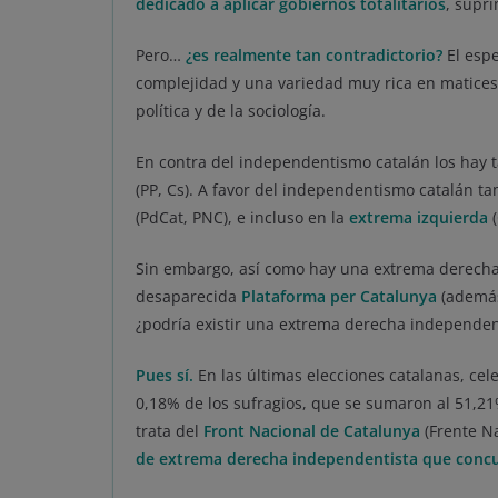
dedicado a aplicar gobiernos totalitarios
, supr
Pero…
¿es realmente tan contradictorio?
El espe
complejidad y una variedad muy rica en matices,
política y de la sociología.
En contra del independentismo catalán los hay 
(PP, Cs). A favor del independentismo catalán t
(PdCat, PNC), e incluso en la
extrema izquierda
(
Sin embargo, así como hay una extrema derecha
desaparecida
Plataforma per Catalunya
(además
¿podría existir una extrema derecha independen
Pues sí.
En las últimas elecciones catalanas, cel
0,18% de los sufragios, que se sumaron al 51,21
trata del
Front Nacional de Catalunya
(Frente Na
de extrema derecha independentista que concur