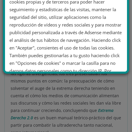
mentira forma parte de la práctica periodística» en
cookies propias y de terceros para poder hacer
España.
seguimiento y estadísticas de las visitas, mantener la
seguridad del sitio, utilizar aplicaciones como la
En este punto, los tres expertos comenzaron a
reproducción de vídeos y redes sociales y para mostrar
intercambiar argumentos al respecto.
El evento pasó
publicidad personalizada a través de Adsense mediante
de ser una tertulia a un enriquecedor debate donde
el análisis de tus hábitos de navegación. Haciendo click
todo el público estaba expectante
. Unos grababan,
en "Aceptar", consientes el uso de todas las cookies.
otros tomaban nota y el resto simplemente prestaban
También puedes gestionarlas a tu gusto haciendo click
mucha atención y asentían con la cabeza. Duval,
en "Opciones de cookies" o marcar la casilla para no
Iglesias y Forti tenían argumentos de oro y, a pesar de
darnos datos personales como tu dirección IP. Por
las ligeras divergencias, los tres presentaban los
último, puedes leer nuestra Política de cookies.
mismos puntos en común: la preocupación de cómo
solventar el auge de la extrema derecha teniendo en
cuenta el cómo los medios de comunicación alimentan
No dar mi información personal
sus discursos y cómo las redes sociales les dan vía libre
.
para continuar creciendo, concluyendo que
Extrema
Opciones de cookies
Aceptar cookies
Derecha 2.0
es un buen manual teórico-práctico del que
partir para combatir la ultraderecha tanto nacional,
Rechazar cookies
Política de cookies