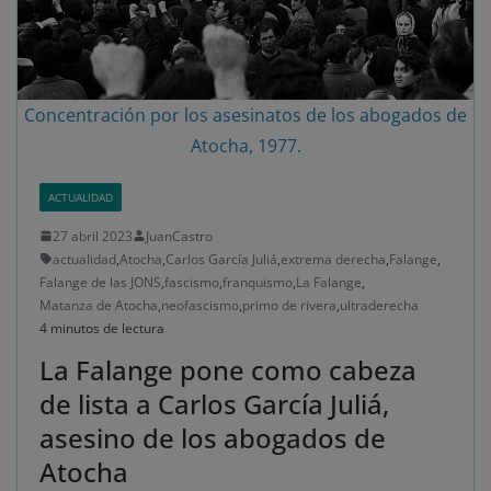
Concentración por los asesinatos de los abogados de
Atocha, 1977.
ACTUALIDAD
27 abril 2023
JuanCastro
actualidad
,
Atocha
,
Carlos García Juliá
,
extrema derecha
,
Falange
,
Falange de las JONS
,
fascismo
,
franquismo
,
La Falange
,
Matanza de Atocha
,
neofascismo
,
primo de rivera
,
ultraderecha
4 minutos de lectura
La Falange pone como cabeza
de lista a Carlos García Juliá,
asesino de los abogados de
Atocha