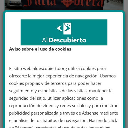
ACTUALIDAD
4 mayo 2021
Al Descubierto
Aviso sobre el uso de cookies
1 de mayo
,
actualidad
,
agresión
,
concenttración
,
españa
,
España 2000
,
europa
,
fiscalía
,
La Falange
,
neofascista
,
Valencia
5 minutos de lectura
El sitio web aldescubierto.org utiliza cookies para
Concentración neofascista en
ofrecerte la mejor experiencia de navegación. Usamos
Valencia finaliza con agresión a
cookies propias y de terceros para poder hacer
un joven, identificaciones y una
seguimiento y estadísticas de las visitas, mantener la
seguridad del sitio, utilizar aplicaciones como la
denuncia de Fiscalía
reproducción de vídeos y redes sociales y para mostrar
El pasado sábado 1 de mayo, en la ciudad de Valencia,
publicidad personalizada a través de Adsense mediante
el partido neofascista España 2000 convocó una
el análisis de tus hábitos de navegación. Haciendo click
manifestación bajo
en "Aceptar", consientes el uso de todas las cookies.