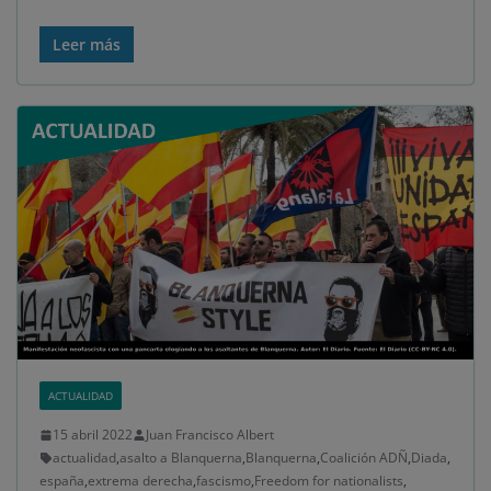
Leer más
ACTUALIDAD
15 abril 2022
Juan Francisco Albert
actualidad
,
asalto a Blanquerna
,
Blanquerna
,
Coalición ADÑ
,
Diada
,
españa
,
extrema derecha
,
fascismo
,
Freedom for nationalists
,