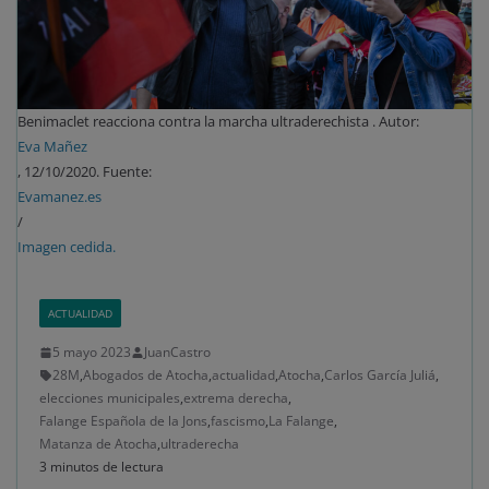
Benimaclet reacciona contra la marcha ultraderechista . Autor:
Eva Mañez
, 12/10/2020. Fuente:
Evamanez.es
/
Imagen cedida.
ACTUALIDAD
5 mayo 2023
JuanCastro
28M
,
Abogados de Atocha
,
actualidad
,
Atocha
,
Carlos García Juliá
,
elecciones municipales
,
extrema derecha
,
Falange Española de la Jons
,
fascismo
,
La Falange
,
Matanza de Atocha
,
ultraderecha
3 minutos de lectura