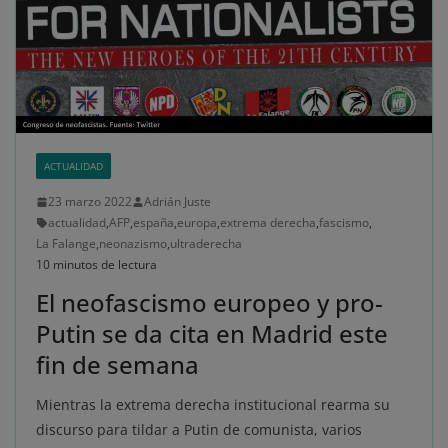
ACTUALIDAD
23 marzo 2022
Adrián Juste
actualidad
,
AFP
,
españa
,
europa
,
extrema derecha
,
fascismo
,
La Falange
,
neonazismo
,
ultraderecha
10 minutos de lectura
El neofascismo europeo y pro-
Putin se da cita en Madrid este
fin de semana
Mientras la extrema derecha institucional rearma su
discurso para tildar a Putin de comunista, varios