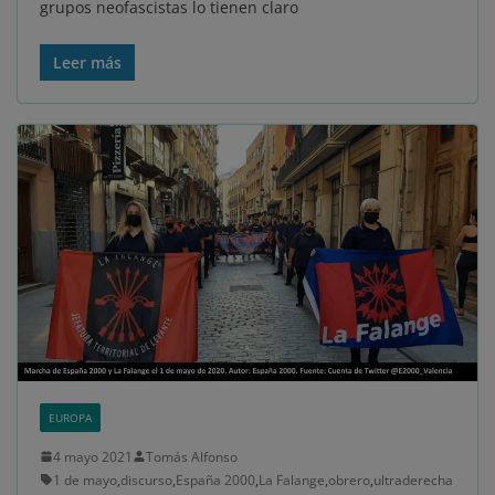
grupos neofascistas lo tienen claro
Leer más
EUROPA
4 mayo 2021
Tomás Alfonso
1 de mayo
,
discurso
,
España 2000
,
La Falange
,
obrero
,
ultraderecha