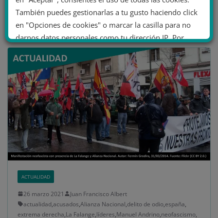
También puedes gestionarlas a tu gusto haciendo click
Leer más
en "Opciones de cookies" o marcar la casilla para no
darnos datos personales como tu dirección IP. Por
último, puedes leer nuestra Política de cookies.
No dar mi información personal
.
Opciones de cookies
Aceptar cookies
Rechazar cookies
Política de cookies
ACTUALIDAD
26 marzo 2021
Juan Francisco Albert
actualidad
,
acusados
,
Alianza Nacional
,
delito de odio
,
españa
,
extrema derecha
,
La Falange
,
líderes
,
Manuel Andrino
,
neofascismo
,