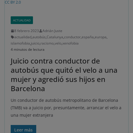
CC BY 2.0
ACTUALIDAD
8 febrero 2023
Adrián Juste
actualidad
,
autobús
,
Catalunya
,
conductor
,
españa
,
europa
,
islamofobia
,
juicio
,
racismo
,
velo
,
xenofobia
4 minutos de lectura
Juicio contra conductor de
autobús que quitó el velo a una
mujer y agredió sus hijos en
Barcelona
Un conductor de autobús metropolitano de Barcelona
(TMB) va a juicio por, presuntamente, arrancar el velo a
una mujer extranjera
Leer más