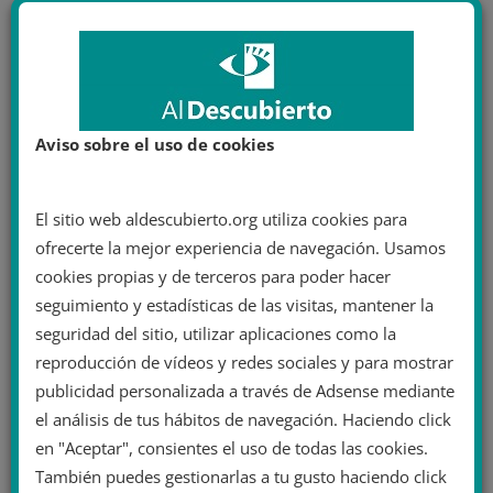
El vehículo quemado de Josep Bou. Autor:
Josep Bou
Aviso sobre el uso de cookies
, 30/04/2022. Fuente:
Twitter
El sitio web aldescubierto.org utiliza cookies para
ofrecerte la mejor experiencia de navegación. Usamos
ACTUALIDAD
cookies propias y de terceros para poder hacer
3 mayo 2022
Adrián Juste
seguimiento y estadísticas de las visitas, mantener la
actualidad
,
barcelona
,
Catalunya
,
coche
,
españa
,
Josep Bou
,
pp
seguridad del sitio, utilizar aplicaciones como la
4 minutos de lectura
reproducción de vídeos y redes sociales y para mostrar
Los Mossos desmienten a Josep
publicidad personalizada a través de Adsense mediante
Bou: el incendio de su coche se
el análisis de tus hábitos de navegación. Haciendo click
debió a una avería
en "Aceptar", consientes el uso de todas las cookies.
También puedes gestionarlas a tu gusto haciendo click