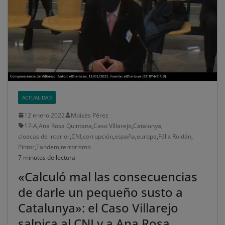
ACTUALIDAD
12 enero 2022
Moisés Pérez
17-A
,
Ana Rosa Quintana
,
Caso Villarejo
,
Catalunya
,
cloacas de interior
,
CNI
,
corrupción
,
españa
,
europa
,
Félix Roldán
,
Pintor
,
Tandem
,
terrorismo
7 minutos de lectura
«Calculó mal las consecuencias
de darle un pequeño susto a
Catalunya»: el Caso Villarejo
salpica al CNI y a Ana Rosa