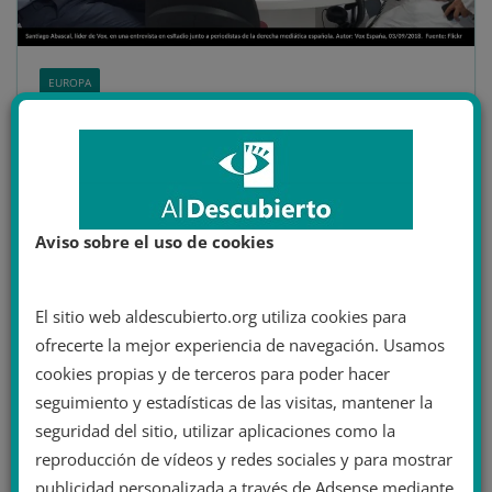
EUROPA
3 septiembre 2020
Valentín Pozo
Abogados Cristianos
,
alt-right
,
El Yunque
,
españa
,
extrema derecha
,
Francisco Franco
,
Hazte Oír
,
Ortega Smith
,
Rafael Bardají
,
Santiago Abascal
,
vox
19 minutos de lectura
Aviso sobre el uso de cookies
Vox y las redes de la extrema
derecha española
El sitio web aldescubierto.org utiliza cookies para
Vox, como máximo representante de la extrema
ofrecerte la mejor experiencia de navegación. Usamos
derecha española, cuenta con múltiples redes y
cookies propias y de terceros para poder hacer
conexiones que le dan apoyo. A
seguimiento y estadísticas de las visitas, mantener la
seguridad del sitio, utilizar aplicaciones como la
Leer más
reproducción de vídeos y redes sociales y para mostrar
publicidad personalizada a través de Adsense mediante