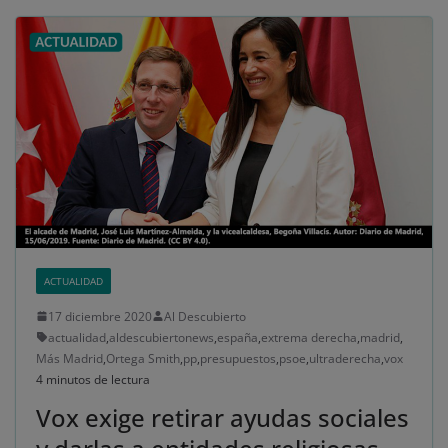
ACTUALIDAD
17 diciembre 2020
Al Descubierto
actualidad
,
aldescubiertonews
,
españa
,
extrema derecha
,
madrid
,
Más Madrid
,
Ortega Smith
,
pp
,
presupuestos
,
psoe
,
ultraderecha
,
vox
4 minutos de lectura
Vox exige retirar ayudas sociales