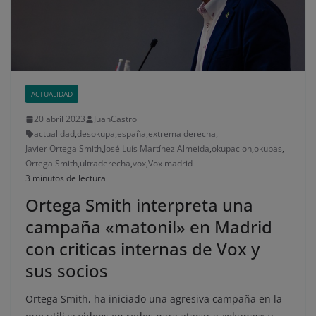
ACTUALIDAD
20 abril 2023
JuanCastro
actualidad
,
desokupa
,
españa
,
extrema derecha
,
Javier Ortega Smith
,
José Luís Martínez Almeida
,
okupacion
,
okupas
,
Ortega Smith
,
ultraderecha
,
vox
,
Vox madrid
3 minutos de lectura
Ortega Smith interpreta una
campaña «matonil» en Madrid
con criticas internas de Vox y
sus socios
Ortega Smith, ha iniciado una agresiva campaña en la