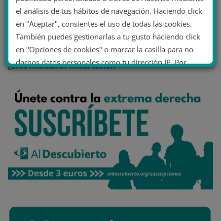
el análisis de tus hábitos de navegación. Haciendo click
en "Aceptar", consientes el uso de todas las cookies.
También puedes gestionarlas a tu gusto haciendo click
Área de miembro
en "Opciones de cookies" o marcar la casilla para no
darnos datos personales como tu dirección IP. Por
¿Eres miembro?
Inicia sesión
último, puedes leer nuestra Política de cookies.
No dar mi información personal
.
Opciones de cookies
Aceptar cookies
Rechazar cookies
Política de cookies