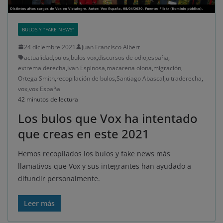
BULOS Y "FAKE NEWS"
24 diciembre 2021
Juan Francisco Albert
actualidad
,
bulos
,
bulos vox
,
discursos de odio
,
españa
,
extrema derecha
,
Ivan Espinosa
,
macarena olona
,
migración
,
Ortega Smith
,
recopilación de bulos
,
Santiago Abascal
,
ultraderecha
,
vox
,
vox España
42 minutos de lectura
Los bulos que Vox ha intentado
que creas en este 2021
Hemos recopilados los bulos y fake news más
llamativos que Vox y sus integrantes han ayudado a
difundir personalmente.
Leer más