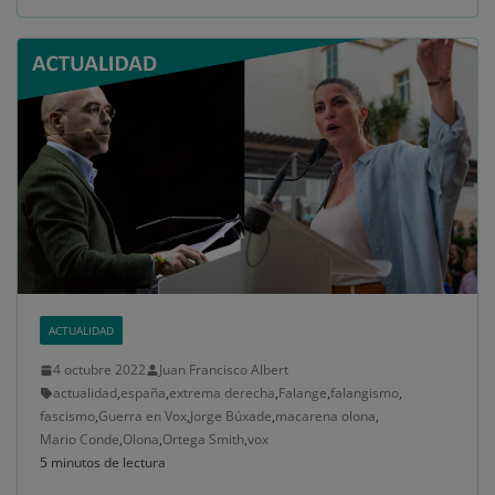
ACTUALIDAD
4 octubre 2022
Juan Francisco Albert
actualidad
,
españa
,
extrema derecha
,
Falange
,
falangismo
,
fascismo
,
Guerra en Vox
,
Jorge Búxade
,
macarena olona
,
Mario Conde
,
Olona
,
Ortega Smith
,
vox
5 minutos de lectura