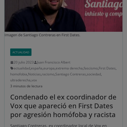
Imagen de Santiago Contreras en First Dates.
ACTUALIDAD
20 julio 2023
Juan Francisco Albert
actualidad
,
españa
,
europa
,
extrema derecha
,
fascismo
,
First Dates
,
homofobia
,
Noticias
,
racismo
,
Santiago Contreras
,
sociedad
,
ultraderecha
,
vox
3 minutos de lectura
Condenado el ex coordinador de
Vox que apareció en First Dates
por agresión homófoba y racista
Santiago Contreras, ex coordinador local de Vox en