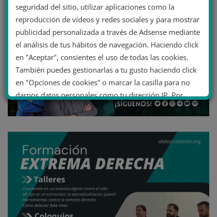
seguridad del sitio, utilizar aplicaciones como la
reproducción de vídeos y redes sociales y para mostrar
publicidad personalizada a través de Adsense mediante
el análisis de tus hábitos de navegación. Haciendo click
en "Aceptar", consientes el uso de todas las cookies.
También puedes gestionarlas a tu gusto haciendo click
en "Opciones de cookies" o marcar la casilla para no
darnos datos personales como tu dirección IP. Por
último, puedes leer nuestra Política de cookies.
No dar mi información personal
.
Opciones de cookies
Aceptar cookies
Rechazar cookies
Política de cookies