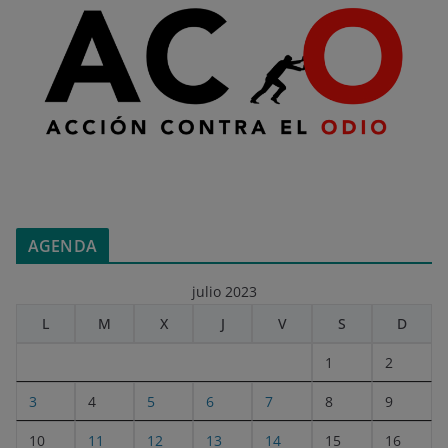
AGENDA
julio 2023
L
M
X
J
V
S
D
1
2
3
4
5
6
7
8
9
10
11
12
13
14
15
16