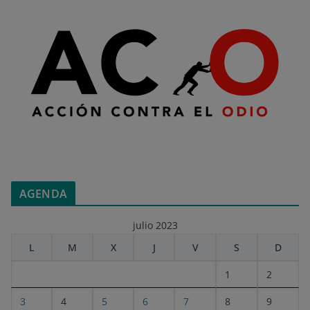
AGENDA
julio 2023
L
M
X
J
V
S
D
1
2
3
4
5
6
7
8
9