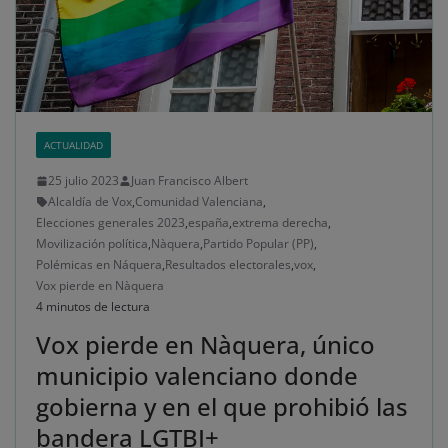
ACTUALIDAD
25 julio 2023
Juan Francisco Albert
Alcaldía de Vox
,
Comunidad Valenciana
,
Elecciones generales 2023
,
españa
,
extrema derecha
,
Movilización política
,
Nàquera
,
Partido Popular (PP)
,
Polémicas en Náquera
,
Resultados electorales
,
vox
,
Vox pierde en Nàquera
4 minutos de lectura
Vox pierde en Nàquera, único
municipio valenciano donde
gobierna y en el que prohibió las
bandera LGTBI+