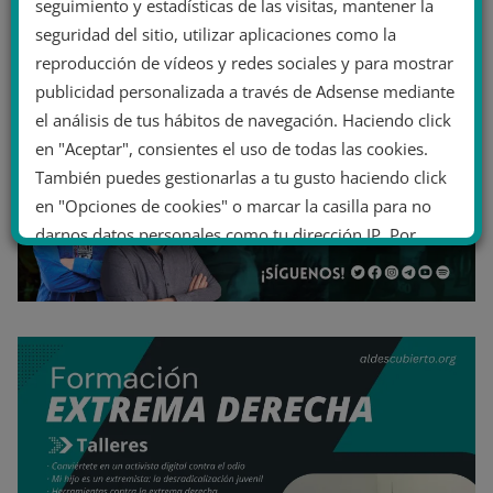
seguimiento y estadísticas de las visitas, mantener la
seguridad del sitio, utilizar aplicaciones como la
reproducción de vídeos y redes sociales y para mostrar
publicidad personalizada a través de Adsense mediante
el análisis de tus hábitos de navegación. Haciendo click
en "Aceptar", consientes el uso de todas las cookies.
También puedes gestionarlas a tu gusto haciendo click
en "Opciones de cookies" o marcar la casilla para no
darnos datos personales como tu dirección IP. Por
último, puedes leer nuestra Política de cookies.
No dar mi información personal
.
Opciones de cookies
Aceptar cookies
Rechazar cookies
Política de cookies