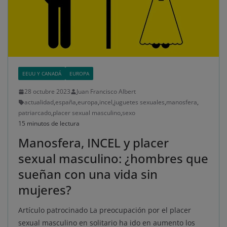
EEUU Y CANADÁ
EUROPA
28 octubre 2023
Juan Francisco Albert
actualidad
,
españa
,
europa
,
incel
,
juguetes sexuales
,
manosfera
,
patriarcado
,
placer sexual masculino
,
sexo
15 minutos de lectura
Manosfera, INCEL y placer
sexual masculino: ¿hombres que
sueñan con una vida sin
mujeres?
Artículo patrocinado La preocupación por el placer
sexual masculino en solitario ha ido en aumento los