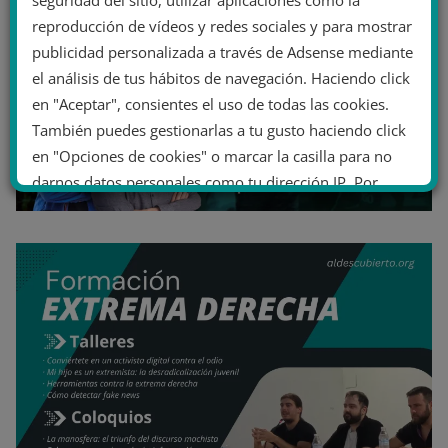
reproducción de vídeos y redes sociales y para mostrar
publicidad personalizada a través de Adsense mediante
el análisis de tus hábitos de navegación. Haciendo click
en "Aceptar", consientes el uso de todas las cookies.
También puedes gestionarlas a tu gusto haciendo click
en "Opciones de cookies" o marcar la casilla para no
darnos datos personales como tu dirección IP. Por
último, puedes leer nuestra Política de cookies.
No dar mi información personal
.
Opciones de cookies
Aceptar cookies
Rechazar cookies
Política de cookies