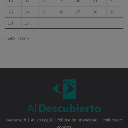
16
17
18
19
20
21
22
23
24
25
26
27
28
29
30
31
« Sep
Nov »
Mapa web
|
Aviso Legal
|
Política de privacidad
|
Política de
cookies