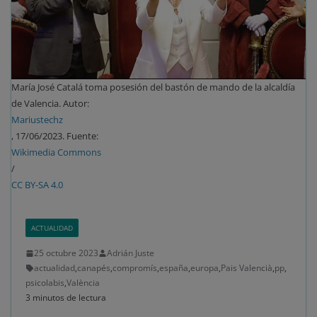
María José Catalá toma posesión del bastón de mando de la alcaldía
de Valencia. Autor:
Mariustechz
, 17/06/2023. Fuente:
Wikimedia Commons
/
CC BY-SA 4.0
ACTUALIDAD
25 octubre 2023
Adrián Juste
actualidad
,
canapés
,
compromís
,
españa
,
europa
,
Pais Valencià
,
pp
,
psicolabis
,
València
3 minutos de lectura