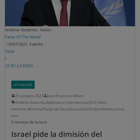
António Guterres . Autor:
Faces Of The World
, 19/07/2021. Fuente:
Flickr
/
CC BY 2.0 DEED .
ACTUALIDAD
25 octubre 2023
Juan Francisco Albert
António Guterres
,
diplomacia internacional
,
Eli Cohen
,
extrema derecha
,
Franja de Gaza
,
Gaza
,
Gilad Erdan
,
Hamás
,
israel
,
onu
3 minutos de lectura
Israel pide la dimisión del