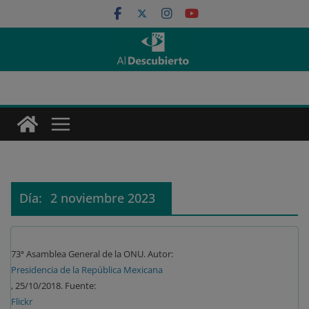
Saltar
al
contenido
Día:
2 noviembre 2023
73ª Asamblea General de la ONU. Autor:
Presidencia de la República Mexicana
, 25/10/2018. Fuente:
Flickr