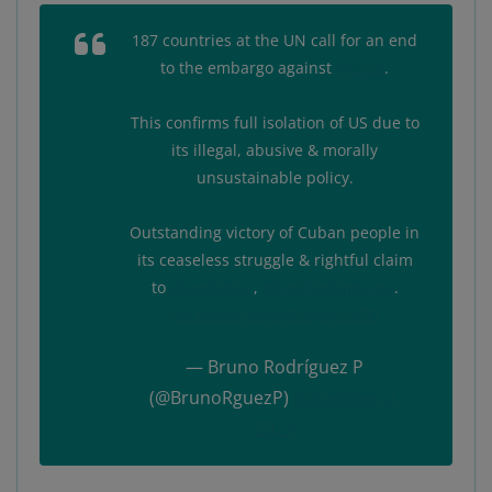
187 countries at the UN call for an end
to the embargo against
#Cuba
.
This confirms full isolation of US due to
its illegal, abusive & morally
unsustainable policy.
Outstanding victory of Cuban people in
its ceaseless struggle & rightful claim
to
#LiveBetter
,
#EndTheEmbargo
.
pic.twitter.com/OS0Jsm2xZQ
— Bruno Rodríguez P
(@BrunoRguezP)
November 2,
2023