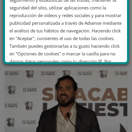
seguimiento y estadísticas de las visitas, mantener la
seguridad del sitio, utilizar aplicaciones como la
Steve Bannon, estratega de Donald
reproducción de vídeos y redes sociales y para mostrar
Trump, detrás del informe que denuncia
publicidad personalizada a través de Adsense mediante
que el coronavirus se creó en
el análisis de tus hábitos de navegación. Haciendo click
laboratorio
en "Aceptar", consientes el uso de todas las cookies.
También puedes gestionarlas a tu gusto haciendo click
22 septiembre 2020
en "Opciones de cookies" o marcar la casilla para no
darnos datos personales como tu dirección IP. Por
último, puedes leer nuestra Política de cookies.
No dar mi información personal
.
Opciones de cookies
Aceptar cookies
Rechazar cookies
Política de cookies