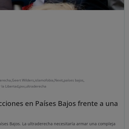
erecha
,
Geert Wilders
,
islamofobia
,
Nexit
,
países bajos
,
 la Libertad
,
pvv
,
ultraderecha
cciones en Países Bajos frente a una
aíses Bajos. La ultraderecha necesitaría armar una compleja