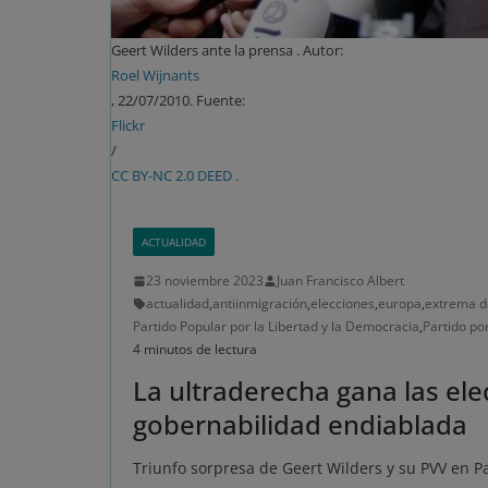
Geert Wilders ante la prensa . Autor:
Roel Wijnants
, 22/07/2010. Fuente:
Flickr
/
CC BY-NC 2.0 DEED .
ACTUALIDAD
23 noviembre 2023
Juan Francisco Albert
actualidad
,
antiinmigración
,
elecciones
,
europa
,
extrema d
Partido Popular por la Libertad y la Democracia
,
Partido por
4 minutos de lectura
La ultraderecha gana las ele
gobernabilidad endiablada
Triunfo sorpresa de Geert Wilders y su PVV en P