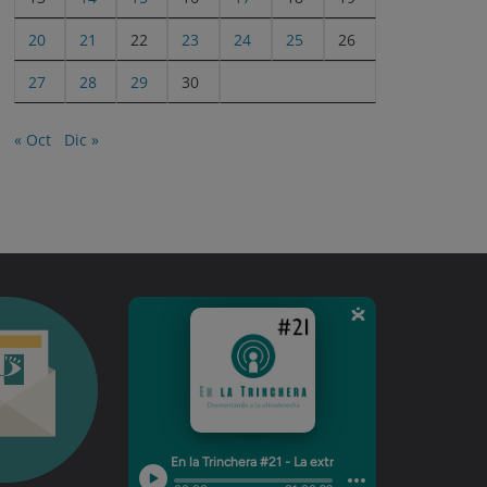
20
21
22
23
24
25
26
27
28
29
30
« Oct
Dic »