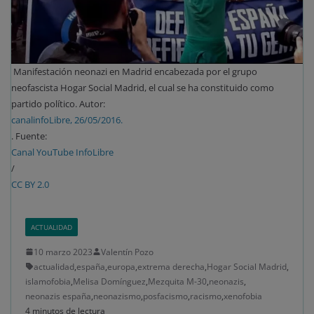
Manifestación neonazi en Madrid encabezada por el grupo
neofascista Hogar Social Madrid, el cual se ha constituido como
partido político. Autor:
canalinfoLibre, 26/05/2016.
. Fuente:
Canal YouTube InfoLibre
/
CC BY 2.0
ACTUALIDAD
10 marzo 2023
Valentín Pozo
actualidad
,
españa
,
europa
,
extrema derecha
,
Hogar Social Madrid
,
islamofobia
,
Melisa Domínguez
,
Mezquita M-30
,
neonazis
,
neonazis españa
,
neonazismo
,
posfacismo
,
racismo
,
xenofobia
4 minutos de lectura