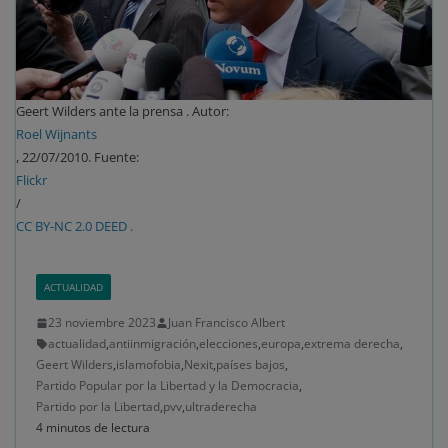
Geert Wilders ante la prensa . Autor:
Roel Wijnants
, 22/07/2010. Fuente:
Flickr
/
CC BY-NC 2.0 DEED .
ACTUALIDAD
23 noviembre 2023
Juan Francisco Albert
actualidad
,
antiinmigración
,
elecciones
,
europa
,
extrema derecha
,
Geert Wilders
,
islamofobia
,
Nexit
,
países bajos
,
Partido Popular por la Libertad y la Democracia
,
Partido por la Libertad
,
pvv
,
ultraderecha
4 minutos de lectura