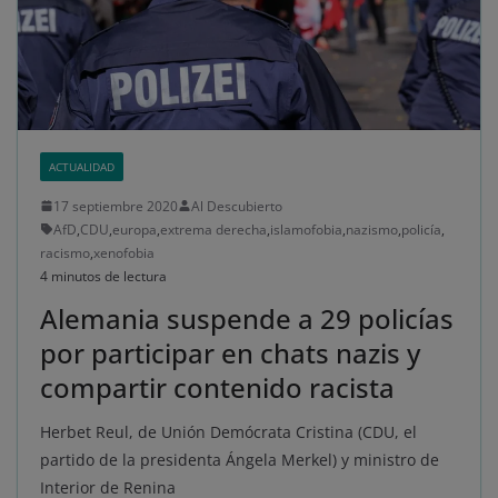
No dar mi información personal
.
Opciones de cookies
Aceptar cookies
Rechazar cookies
Política de cookies
ACTUALIDAD
17 septiembre 2020
Al Descubierto
AfD
,
CDU
,
europa
,
extrema derecha
,
islamofobia
,
nazismo
,
policía
,
racismo
,
xenofobia
4 minutos de lectura
Alemania suspende a 29 policías
por participar en chats nazis y
compartir contenido racista
Herbet Reul, de Unión Demócrata Cristina (CDU, el
partido de la presidenta Ángela Merkel) y ministro de
Interior de Renina