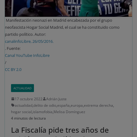
Manifestación neonazi en Madrid encabezada por el grupo
neofascista Hogar Social Madrid, el cual se ha constituido como
partido político. Autor:
canalinfoLibre, 26/05/2016.
. Fuente:
Canal YouTube InfoLibre
/
CC BY 2.0
ACTUALIDAD
17 octubre 2022
Adrián Juste
actualidad
,
delito de odio
,
españa
,
europa
,
extrema derecha
,
hogar social
,
islamofobia
,
Melisa Domínguez
4 minutos de lectura
La Fiscalía pide tres años de