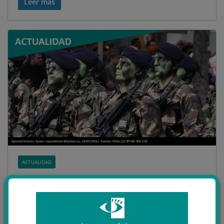
Leer más
ACTUALIDAD
28 abril 2021
Al Descubierto
actualidad
,
españa
,
islamofobia
,
Macron
,
militares
,
racismo
,
xenofobia
6 minutos de lectura