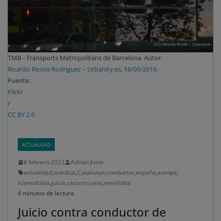
TMB - Transports Metropolitans de Barcelona. Autor:
Ricardo Ricote Rodríguez – Urbanity.es, 18/09/2019.
Fuente:
Flickr
/
CC BY 2.0
ACTUALIDAD
8 febrero 2023
Adrián Juste
actualidad
,
autobús
,
Catalunya
,
conductor
,
españa
,
europa
,
islamofobia
,
juicio
,
racismo
,
velo
,
xenofobia
4 minutos de lectura
Juicio contra conductor de