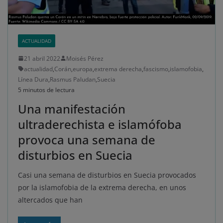
ACTUALIDAD
21 abril 2022
Moisés Pérez
actualidad
,
Corán
,
europa
,
extrema derecha
,
fascismo
,
islamofobia
,
Línea Dura
,
Rasmus Paludan
,
Suecia
5 minutos de lectura
Una manifestación
ultraderechista e islamófoba
provoca una semana de
disturbios en Suecia
Casi una semana de disturbios en Suecia provocados
por la islamofobia de la extrema derecha, en unos
altercados que han