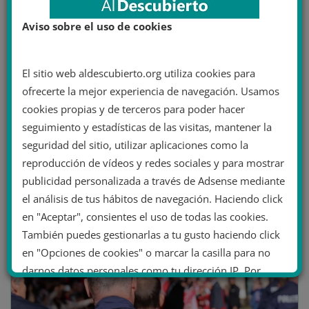
Militares retirados en Francia
piden que Macron reaccione
Aviso sobre el uso de cookies
ante los ‘antirracistas’,
‘islamistas’ y ‘hordas de las
El sitio web aldescubierto.org utiliza cookies para
periferias’
ofrecerte la mejor experiencia de navegación. Usamos
cookies propias y de terceros para poder hacer
20 generales retirados y más de 1.000 oficiales del
seguimiento y estadísticas de las visitas, mantener la
Ejército, la policía y la gendarmería piden en una carta
seguridad del sitio, utilizar aplicaciones como la
abierta
reproducción de vídeos y redes sociales y para mostrar
publicidad personalizada a través de Adsense mediante
Leer más
el análisis de tus hábitos de navegación. Haciendo click
en "Aceptar", consientes el uso de todas las cookies.
También puedes gestionarlas a tu gusto haciendo click
en "Opciones de cookies" o marcar la casilla para no
darnos datos personales como tu dirección IP. Por
último, puedes leer nuestra Política de cookies.