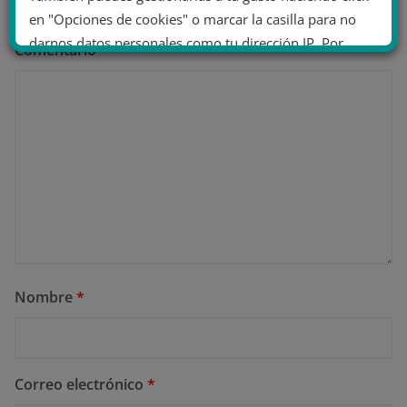
en "Opciones de cookies" o marcar la casilla para no
darnos datos personales como tu dirección IP. Por
Comentario
*
último, puedes leer nuestra Política de cookies.
No dar mi información personal
.
Opciones de cookies
Aceptar cookies
Rechazar cookies
Política de cookies
Nombre
*
Correo electrónico
*