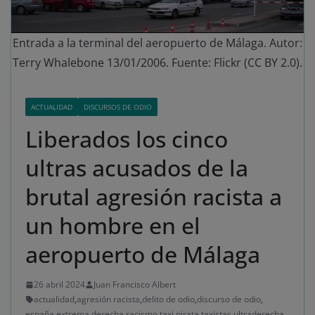
Entrada a la terminal del aeropuerto de Málaga. Autor:
Terry Whalebone 13/01/2006. Fuente: Flickr (CC BY 2.0).
ACTUALIDAD
DISCURSOS DE ODIO
Liberados los cinco
ultras acusados de la
brutal agresión racista a
un hombre en el
aeropuerto de Málaga
26 abril 2024
Juan Francisco Albert
actualidad
,
agresión racista
,
delito de odio
,
discurso de odio
,
españa
,
extrema derecha
,
racismo
,
taxi pirata
,
taxistas
,
ultraderecha