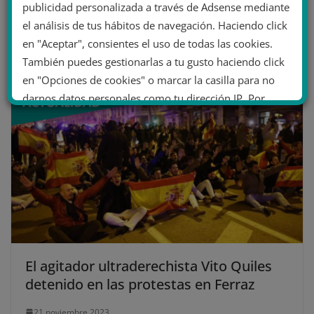
publicidad personalizada a través de Adsense mediante
una ciudad religiosa en Madrid
el análisis de tus hábitos de navegación. Haciendo click
14 abril 2022
en "Aceptar", consientes el uso de todas las cookies.
También puedes gestionarlas a tu gusto haciendo click
en "Opciones de cookies" o marcar la casilla para no
darnos datos personales como tu dirección IP. Por
último, puedes leer nuestra Política de cookies.
No dar mi información personal
.
Opciones de cookies
Aceptar cookies
Rechazar cookies
Política de cookies
El agitador ultraderechista Vito Quiles
detenido en las protestas en Ferraz
21 noviembre 2023