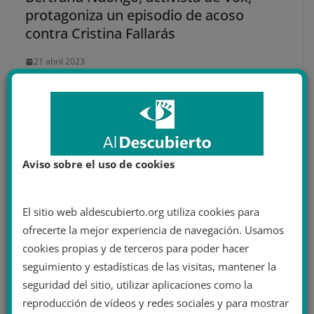
protagoniza un episodio de acoso
contra Cristina Fallarás
21 abril 2023
Aviso sobre el uso de cookies
El sitio web aldescubierto.org utiliza cookies para
ofrecerte la mejor experiencia de navegación. Usamos
cookies propias y de terceros para poder hacer
seguimiento y estadísticas de las visitas, mantener la
seguridad del sitio, utilizar aplicaciones como la
‘Heraldos del Evangelio’, una secta
reproducción de vídeos y redes sociales y para mostrar
anticomunista y ultracatólica, instalará