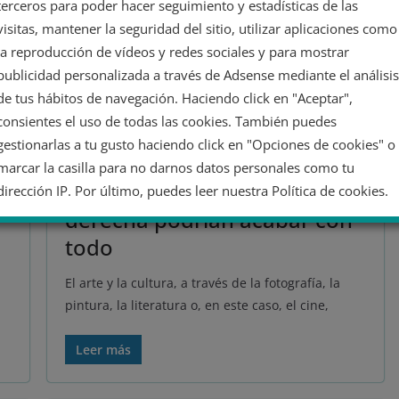
terceros para poder hacer seguimiento y estadísticas de las
CULTURA
visitas, mantener la seguridad del sitio, utilizar aplicaciones como
la reproducción de vídeos y redes sociales y para mostrar
31 diciembre 2021
Adrián Juste
publicidad personalizada a través de Adsense mediante el análisis
cambio climático
,
cine
,
cometa
,
Cultura
,
Don't Look Up
,
extrema derecha
,
Jennifer Lawrence
,
Leonardo Di Caprio
,
de tus hábitos de navegación. Haciendo click en "Aceptar",
Meryl Streep
,
negacionismo
,
Netflix
,
No mires arriba
consientes el uso de todas las cookies. También puedes
34 minutos de lectura
gestionarlas a tu gusto haciendo click en "Opciones de cookies" o
‘No mires arriba’, o cómo el
marcar la casilla para no darnos datos personales como tu
negacionismo y la extrema
dirección IP. Por último, puedes leer nuestra Política de cookies.
derecha podrían acabar con
todo
No dar mi información personal
El arte y la cultura, a través de la fotografía, la
Opciones de cookies
Aceptar cookies
pintura, la literatura o, en este caso, el cine,
Rechazar cookies
Política de cookies
Leer más