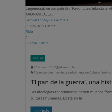
Largometraje en competición: "Parvana, una infancia en Af
FARAHANI . Autor:
Festival Annecy / G.Piel/CITIA
, 13/06/2018. Fuente:
Flickr
/
CC BY-NC-ND 2.0
CULTURA
22 febrero 2022
Álvaro Soler
Afganistán
,
animación
,
breadwinner
,
cine
,
Cultura
,
feminis
‘El pan de la guerra’, una his
Las ideologías reaccionarias tienen muchas for
culturas humanas. Existe en la
Leer más