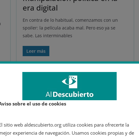
era digital
En contra de lo habitual, comenzamos con un
n
spoiler: la película acaba mal. Pero eso ya se
sabe. Las interminables
Leer más
Aviso sobre el uso de cookies
El sitio web aldescubierto.org utiliza cookies para ofrecerte la
mejor experiencia de navegación. Usamos cookies propias y de