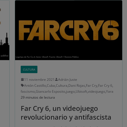
CULTURA
11 noviembre 2021
Adrián Juste
Antón Castillo
,
Cuba
,
Cultura
,
Dani Rojas
,
Far Cry
,
Far Cry 6
,
fascismo
,
Giancarlo Esposito
,
juego
,
Ubisoft
,
videojuego
,
Yara
29 minutos de lectura
Far Cry 6, un videojuego
revolucionario y antifascista