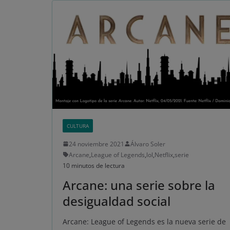
CULTURA
24 noviembre 2021
Álvaro Soler
Arcane
,
League of Legends
,
lol
,
Netflix
,
serie
10 minutos de lectura
Arcane: una serie sobre la
desigualdad social
Arcane: League of Legends es la nueva serie de