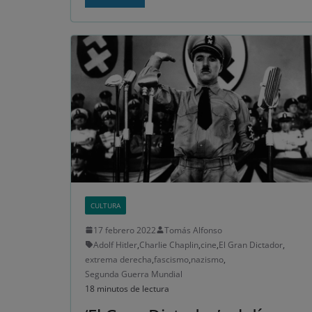
CULTURA
17 febrero 2022
Tomás Alfonso
Adolf Hitler
,
Charlie Chaplin
,
cine
,
El Gran Dictador
,
extrema derecha
,
fascismo
,
nazismo
,
Segunda Guerra Mundial
18 minutos de lectura