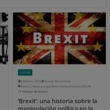
CULTURA
8 febrero 2022
Vicente Barrachina
Brexit
,
Cultura
,
europa
,
Reino Unido
,
televisión
,
UE
,
UK
12 minutos de lectura
‘Brexit’: una historia sobre la
manipulación política en la