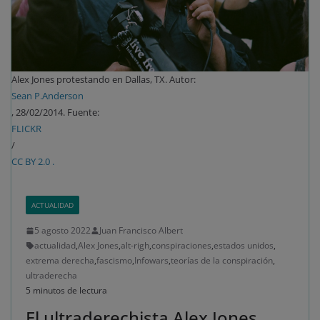
Alex Jones protestando en Dallas, TX. Autor:
Sean P.Anderson
, 28/02/2014. Fuente:
FLICKR
/
CC BY 2.0 .
ACTUALIDAD
5 agosto 2022
Juan Francisco Albert
actualidad
,
Alex Jones
,
alt-righ
,
conspiraciones
,
estados unidos
,
extrema derecha
,
fascismo
,
Infowars
,
teorías de la conspiración
,
ultraderecha
5 minutos de lectura
El ultraderechista Alex Jones