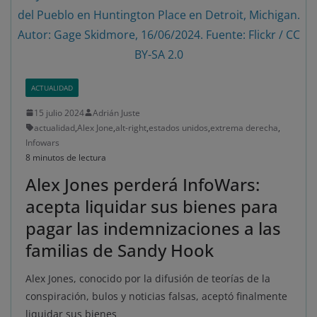
del Pueblo en Huntington Place en Detroit, Michigan.
Autor: Gage Skidmore, 16/06/2024. Fuente: Flickr / CC
BY-SA 2.0
ACTUALIDAD
15 julio 2024
Adrián Juste
actualidad
,
Alex Jone
,
alt-right
,
estados unidos
,
extrema derecha
,
Infowars
8 minutos de lectura
Alex Jones perderá InfoWars:
acepta liquidar sus bienes para
pagar las indemnizaciones a las
familias de Sandy Hook
Alex Jones, conocido por la difusión de teorías de la
conspiración, bulos y noticias falsas, aceptó finalmente
liquidar sus bienes