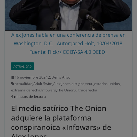
Alex Jones habla en una conferencia de prensa en
Washington, D.C. . Autor:Jared Holt, 10/04/2018.
Fuente: Flickr/ CC BY-SA 4.0 DEED .
ACTUALIDAD
16 noviembre 2024
Denis Allso
actualidad
,
Adult Swim
,
Alex Jones
,
altright
,
eeuu
,
estados unidos
,
extrema derecha
,
Infowars
,
The Onion
,
ultraderecha
4 minutos de lectura
El medio satírico The Onion
adquiere la plataforma
conspiranoica «Infowars» de
Alex Jones