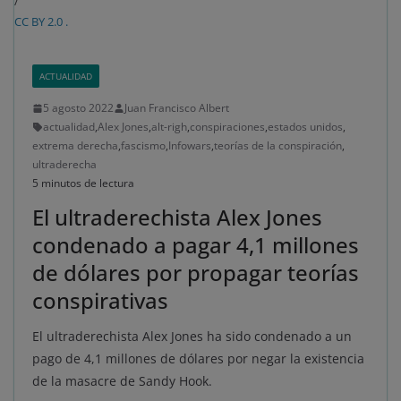
/
CC BY 2.0 .
ACTUALIDAD
5 agosto 2022
Juan Francisco Albert
actualidad
,
Alex Jones
,
alt-righ
,
conspiraciones
,
estados unidos
,
extrema derecha
,
fascismo
,
Infowars
,
teorías de la conspiración
,
ultraderecha
5 minutos de lectura
El ultraderechista Alex Jones
condenado a pagar 4,1 millones
de dólares por propagar teorías
conspirativas
El ultraderechista Alex Jones ha sido condenado a un
pago de 4,1 millones de dólares por negar la existencia
de la masacre de Sandy Hook.