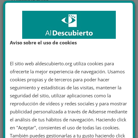
InfoWars: el comienzo de las
‘fake news’ como arma política
de la extrema derecha
Aviso sobre el uso de cookies
La cantidad de portales de Internet afines al discurso e
ideas de ultraderecha que se dedican, total o
parcialmente, a
El sitio web aldescubierto.org utiliza cookies para
ofrecerte la mejor experiencia de navegación. Usamos
Leer más
cookies propias y de terceros para poder hacer
seguimiento y estadísticas de las visitas, mantener la
seguridad del sitio, utilizar aplicaciones como la
reproducción de vídeos y redes sociales y para mostrar
publicidad personalizada a través de Adsense mediante
Área de miembro
el análisis de tus hábitos de navegación. Haciendo click
en "Aceptar", consientes el uso de todas las cookies.
¿Eres miembro?
Inicia sesión
También puedes gestionarlas a tu gusto haciendo click