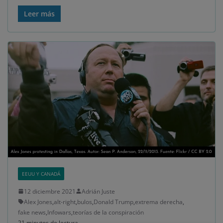
Leer más
EEUU Y CANADÁ
12 diciembre 2021
Adrián Juste
Alex Jones
,
alt-right
,
bulos
,
Donald Trump
,
extrema derecha
,
fake news
,
Infowars
,
teorías de la conspiración
21 minutos de lectura