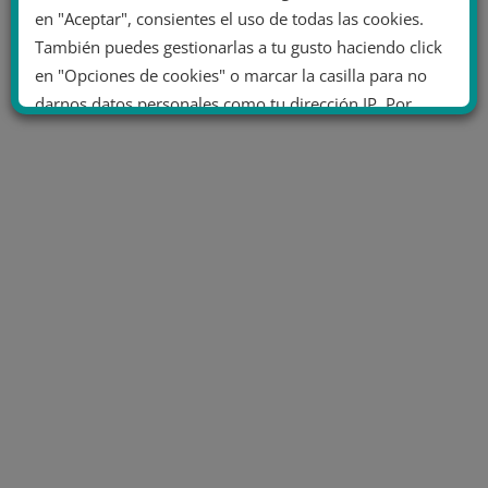
en "Aceptar", consientes el uso de todas las cookies.
También puedes gestionarlas a tu gusto haciendo click
en "Opciones de cookies" o marcar la casilla para no
darnos datos personales como tu dirección IP. Por
último, puedes leer nuestra Política de cookies.
No dar mi información personal
.
Opciones de cookies
Aceptar cookies
Rechazar cookies
Política de cookies