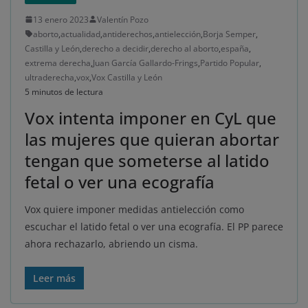
13 enero 2023
Valentín Pozo
aborto
,
actualidad
,
antiderechos
,
antielección
,
Borja Semper
,
Castilla y León
,
derecho a decidir
,
derecho al aborto
,
españa
,
extrema derecha
,
Juan García Gallardo-Frings
,
Partido Popular
,
ultraderecha
,
vox
,
Vox Castilla y León
5 minutos de lectura
Vox intenta imponer en CyL que
las mujeres que quieran abortar
tengan que someterse al latido
fetal o ver una ecografía
Vox quiere imponer medidas antielección como
escuchar el latido fetal o ver una ecografía. El PP parece
ahora rechazarlo, abriendo un cisma.
Leer más