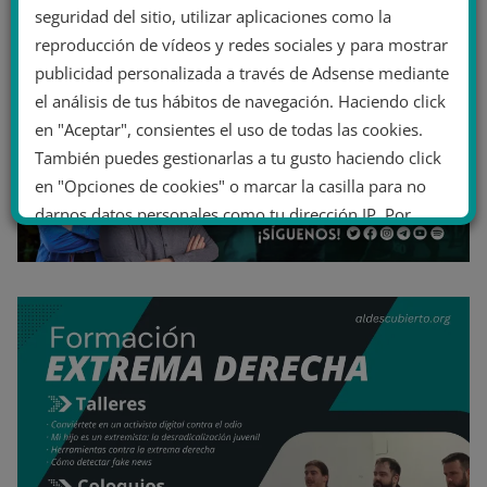
seguridad del sitio, utilizar aplicaciones como la
reproducción de vídeos y redes sociales y para mostrar
publicidad personalizada a través de Adsense mediante
el análisis de tus hábitos de navegación. Haciendo click
en "Aceptar", consientes el uso de todas las cookies.
También puedes gestionarlas a tu gusto haciendo click
en "Opciones de cookies" o marcar la casilla para no
darnos datos personales como tu dirección IP. Por
último, puedes leer nuestra Política de cookies.
No dar mi información personal
.
Opciones de cookies
Aceptar cookies
Rechazar cookies
Política de cookies