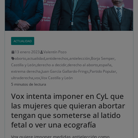
ACTUALIDAD
13 enero 2023
Valentín Pozo
aborto
,
actualidad
,
antiderechos
,
antielección
,
Borja Semper
,
Castilla y León
,
derecho a decidir
,
derecho al aborto
,
españa
,
extrema derecha
,
Juan García Gallardo-Frings
,
Partido Popular
,
ultraderecha
,
vox
,
Vox Castilla y León
5 minutos de lectura
Vox intenta imponer en CyL que
las mujeres que quieran abortar
tengan que someterse al latido
fetal o ver una ecografía
Vox quiere imponer medidas antielección como