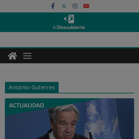
Saltar
al
contenido
António Guterres