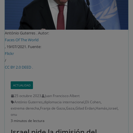
António Guterres . Autor:
Faces Of The World
, 19/07/2021. Fuente:
Flickr
/
CC BY 2.0 DEED .
ACTUALIDAD
25 octubre 2023
Juan Francisco Albert
António Guterres
,
diplomacia internacional
,
Eli Cohen
,
extrema derecha
,
Franja de Gaza
,
Gaza
,
Gilad Erdan
,
Hamás
,
israel
,
onu
3 minutos de lectura
Israel pide la dimisión del