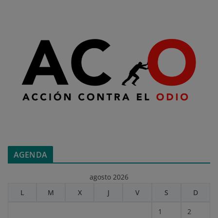
AGENDA
agosto 2026
L
M
X
J
V
S
D
1
2