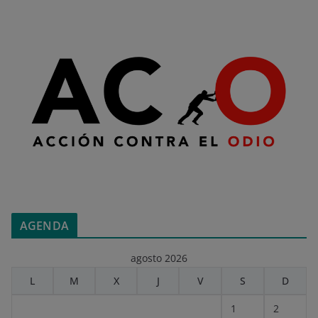
AGENDA
agosto 2026
L
M
X
J
V
S
D
1
2