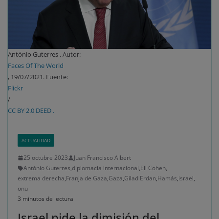
António Guterres . Autor:
Faces Of The World
, 19/07/2021. Fuente:
Flickr
/
CC BY 2.0 DEED .
ACTUALIDAD
25 octubre 2023
Juan Francisco Albert
António Guterres
,
diplomacia internacional
,
Eli Cohen
,
extrema derecha
,
Franja de Gaza
,
Gaza
,
Gilad Erdan
,
Hamás
,
israel
,
onu
3 minutos de lectura
Israel pide la dimisión del