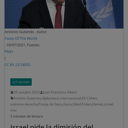
António Guterres . Autor:
Faces Of The World
, 19/07/2021. Fuente:
Flickr
/
CC BY 2.0 DEED .
ACTUALIDAD
25 octubre 2023
Juan Francisco Albert
António Guterres
,
diplomacia internacional
,
Eli Cohen
,
extrema derecha
,
Franja de Gaza
,
Gaza
,
Gilad Erdan
,
Hamás
,
israel
,
onu
3 minutos de lectura
Israel pide la dimisión del