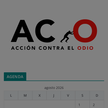
AGENDA
agosto 2026
L
M
X
J
V
S
D
1
2