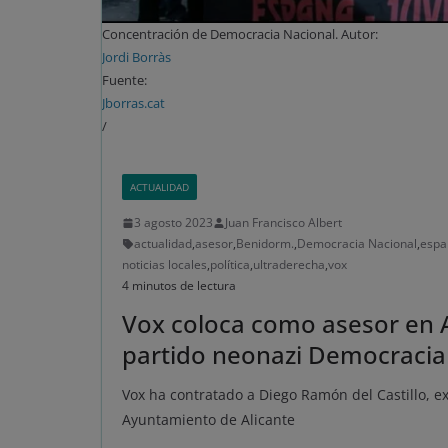
Concentración de Democracia Nacional. Autor:
Jordi Borràs
Fuente:
Jborras.cat
/
ACTUALIDAD
3 agosto 2023
Juan Francisco Albert
actualidad
,
asesor
,
Benidorm.
,
Democracia Nacional
,
espa
noticias locales
,
política
,
ultraderecha
,
vox
4 minutos de lectura
Vox coloca como asesor en A
partido neonazi Democracia
Vox ha contratado a Diego Ramón del Castillo, 
Ayuntamiento de Alicante