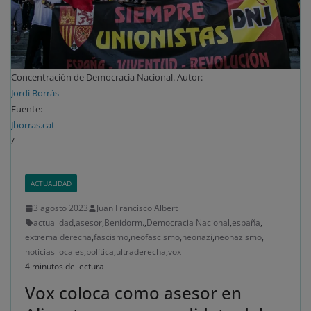
Concentración de Democracia Nacional. Autor:
Jordi Borràs
Fuente:
Jborras.cat
/
ACTUALIDAD
3 agosto 2023
Juan Francisco Albert
actualidad
,
asesor
,
Benidorm.
,
Democracia Nacional
,
españa
,
extrema derecha
,
fascismo
,
neofascismo
,
neonazi
,
neonazismo
,
noticias locales
,
política
,
ultraderecha
,
vox
4 minutos de lectura
Vox coloca como asesor en