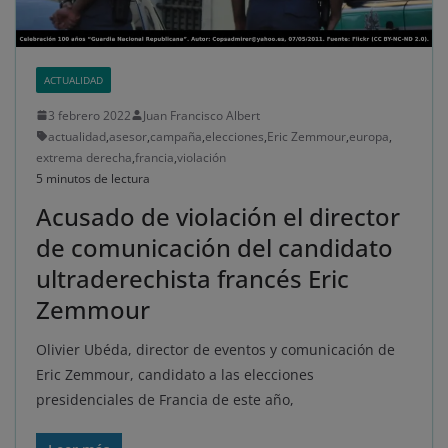
ACTUALIDAD
3 febrero 2022
Juan Francisco Albert
actualidad
,
asesor
,
campaña
,
elecciones
,
Eric Zemmour
,
europa
,
extrema derecha
,
francia
,
violación
5 minutos de lectura
Acusado de violación el director
de comunicación del candidato
ultraderechista francés Eric
Zemmour
Olivier Ubéda, director de eventos y comunicación de
Eric Zemmour, candidato a las elecciones
presidenciales de Francia de este año,