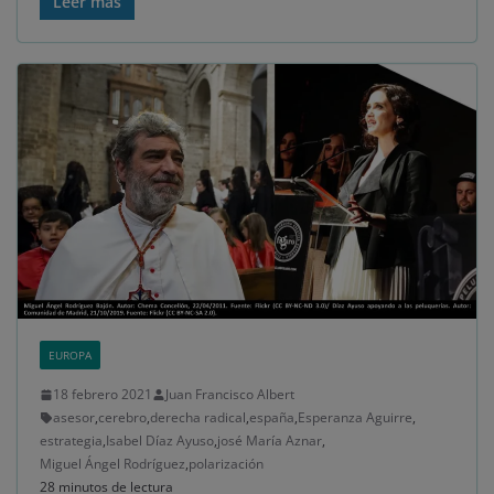
Leer más
EUROPA
18 febrero 2021
Juan Francisco Albert
asesor
,
cerebro
,
derecha radical
,
españa
,
Esperanza Aguirre
,
estrategia
,
Isabel Díaz Ayuso
,
josé María Aznar
,
Miguel Ángel Rodríguez
,
polarización
28 minutos de lectura