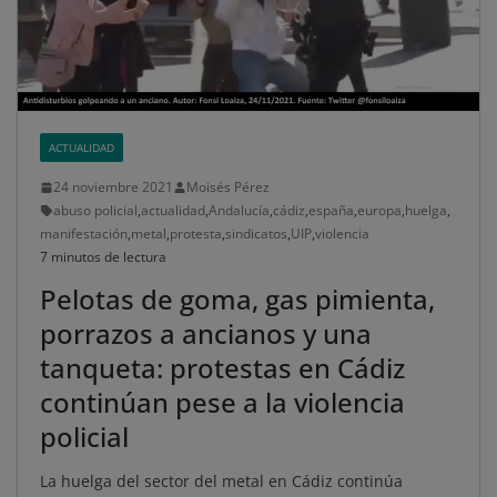
ACTUALIDAD
24 noviembre 2021
Moisés Pérez
abuso policial
,
actualidad
,
Andalucía
,
cádiz
,
españa
,
europa
,
huelga
,
manifestación
,
metal
,
protesta
,
sindicatos
,
UIP
,
violencia
7 minutos de lectura
Pelotas de goma, gas pimienta,
porrazos a ancianos y una
tanqueta: protestas en Cádiz
continúan pese a la violencia
policial
La huelga del sector del metal en Cádiz continúa