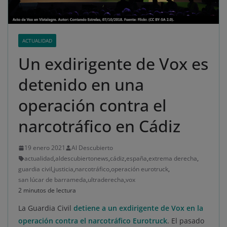
ACTUALIDAD
Un exdirigente de Vox es
detenido en una
operación contra el
narcotráfico en Cádiz
19 enero 2021
Al Descubierto
actualidad
,
aldescubiertonews
,
cádiz
,
españa
,
extrema derecha
,
guardia civil
,
justicia
,
narcotráfico
,
operación eurotruck
,
san lúcar de barrameda
,
ultraderecha
,
vox
2 minutos de lectura
La Guardia Civil
detiene a un exdirigente de Vox en la
operación contra el narcotráfico Eurotruck
. El pasado