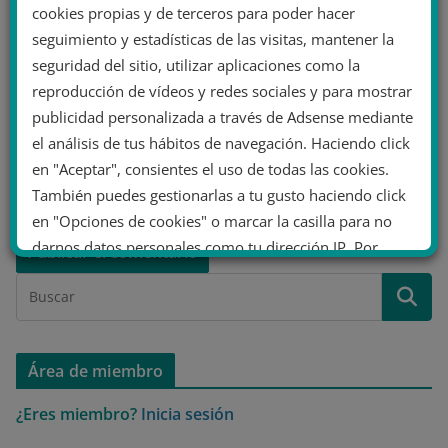
cookies propias y de terceros para poder hacer
Web
seguimiento y estadísticas de las visitas, mantener la
seguridad del sitio, utilizar aplicaciones como la
reproducción de vídeos y redes sociales y para mostrar
publicidad personalizada a través de Adsense mediante
el análisis de tus hábitos de navegación. Haciendo click
Guarda mi nombre, correo electrónico y web en este
en "Aceptar", consientes el uso de todas las cookies.
navegador para la próxima vez que comente.
También puedes gestionarlas a tu gusto haciendo click
en "Opciones de cookies" o marcar la casilla para no
darnos datos personales como tu dirección IP. Por
último, puedes leer nuestra Política de cookies.
No dar mi información personal
.
Área de miembro
Opciones de cookies
Aceptar cookies
¿Eres miembro?
Inicia sesión
Rechazar cookies
Política de cookies