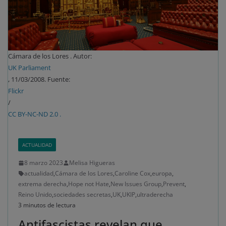
Cámara de los Lores . Autor:
UK Parliament
, 11/03/2008. Fuente:
Flickr
/
CC BY-NC-ND 2.0 .
ACTUALIDAD
8 marzo 2023
Melisa Higueras
actualidad
,
Cámara de los Lores
,
Caroline Cox
,
europa
,
extrema derecha
,
Hope not Hate
,
New Issues Group
,
Prevent
,
Reino Unido
,
sociedades secretas
,
UK
,
UKIP
,
ultraderecha
3 minutos de lectura
Antifascistas revelan que