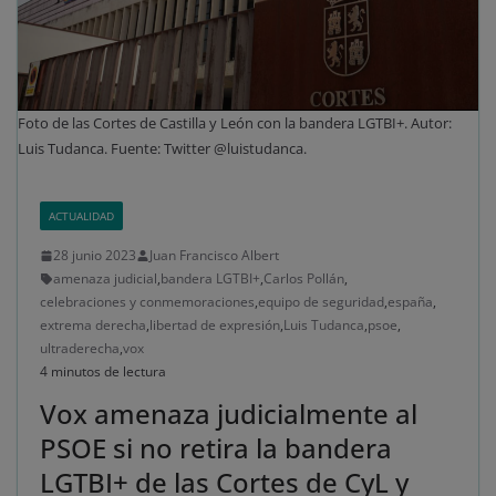
Foto de las Cortes de Castilla y León con la bandera LGTBI+. Autor:
Luis Tudanca. Fuente: Twitter @luistudanca.
ACTUALIDAD
28 junio 2023
Juan Francisco Albert
amenaza judicial
,
bandera LGTBI+
,
Carlos Pollán
,
celebraciones y conmemoraciones
,
equipo de seguridad
,
españa
,
extrema derecha
,
libertad de expresión
,
Luis Tudanca
,
psoe
,
ultraderecha
,
vox
4 minutos de lectura
Vox amenaza judicialmente al
PSOE si no retira la bandera
LGTBI+ de las Cortes de CyL y