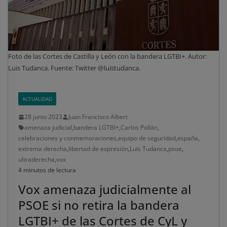
Foto de las Cortes de Castilla y León con la bandera LGTBI+. Autor:
Luis Tudanca. Fuente: Twitter @luistudanca.
ACTUALIDAD
28 junio 2023
Juan Francisco Albert
amenaza judicial
,
bandera LGTBI+
,
Carlos Pollán
,
celebraciones y conmemoraciones
,
equipo de seguridad
,
españa
,
extrema derecha
,
libertad de expresión
,
Luis Tudanca
,
psoe
,
ultraderecha
,
vox
4 minutos de lectura
Vox amenaza judicialmente al
PSOE si no retira la bandera
LGTBI+ de las Cortes de CyL y