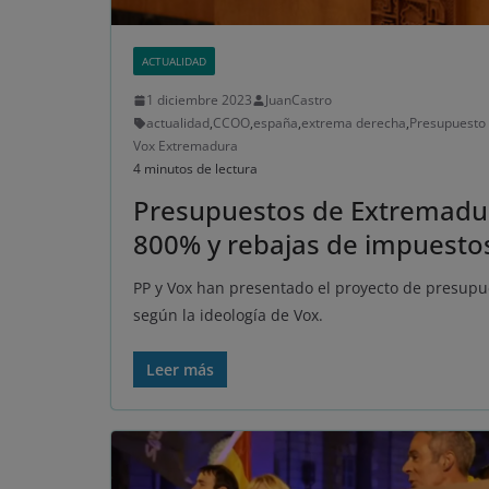
ACTUALIDAD
1 diciembre 2023
JuanCastro
actualidad
,
CCOO
,
españa
,
extrema derecha
,
Presupuesto
Vox Extremadura
4 minutos de lectura
Presupuestos de Extremadur
800% y rebajas de impuestos
PP y Vox han presentado el proyecto de presupu
según la ideología de Vox.
Leer más