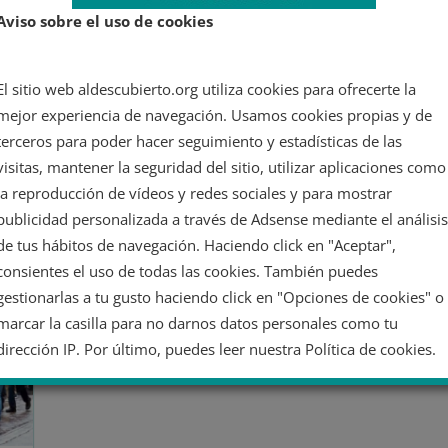
de Vox
Aviso sobre el uso de cookies
Los sindicatos convocan una manifestación por
El sitio web aldescubierto.org utiliza cookies para ofrecerte la
las libertades y derechos contra Vox. Este
mejor experiencia de navegación. Usamos cookies propias y de
contraprograma el acto.
terceros para poder hacer seguimiento y estadísticas de las
Leer más
visitas, mantener la seguridad del sitio, utilizar aplicaciones como
la reproducción de vídeos y redes sociales y para mostrar
publicidad personalizada a través de Adsense mediante el análisis
de tus hábitos de navegación. Haciendo click en "Aceptar",
consientes el uso de todas las cookies. También puedes
gestionarlas a tu gusto haciendo click en "Opciones de cookies" o
marcar la casilla para no darnos datos personales como tu
dirección IP. Por último, puedes leer nuestra Política de cookies.
No dar mi información personal