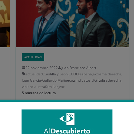
ACTUALIDAD
22 noviembre 2022
Juan Francisco Albert
actualidad
,
Castilla y León
,
CCOO
,
españa
,
extrema derecha
,
Juan García-Gallardo
,
Mañueco
,
sindicatos
,
UGT
,
ultraderecha
,
violencia intrafamiliar
,
vox
5 minutos de lectura
Organizaciones y sindicatos
de Castilla y León se
manifestarán por las
libertades contra las políticas