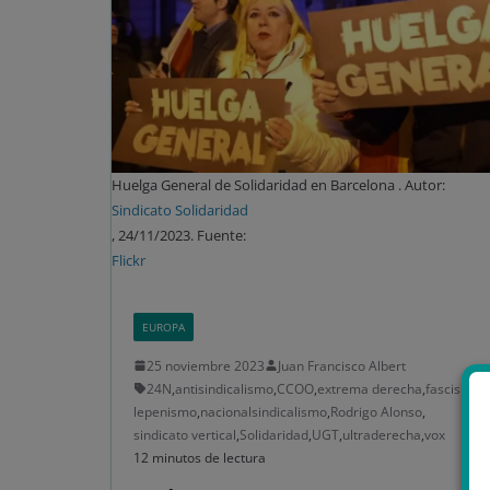
Huelga General de Solidaridad en Barcelona . Autor:
Sindicato Solidaridad
, 24/11/2023. Fuente:
Flickr
EUROPA
25 noviembre 2023
Juan Francisco Albert
24N
,
antisindicalismo
,
CCOO
,
extrema derecha
,
fascismo
,
lepenismo
,
nacionalsindicalismo
,
Rodrigo Alonso
,
sindicato vertical
,
Solidaridad
,
UGT
,
ultraderecha
,
vox
12 minutos de lectura