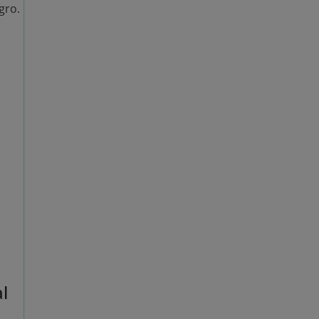
gro.
Opciones de cookies
Aceptar cookies
Rechazar cookies
Política de cookies
al