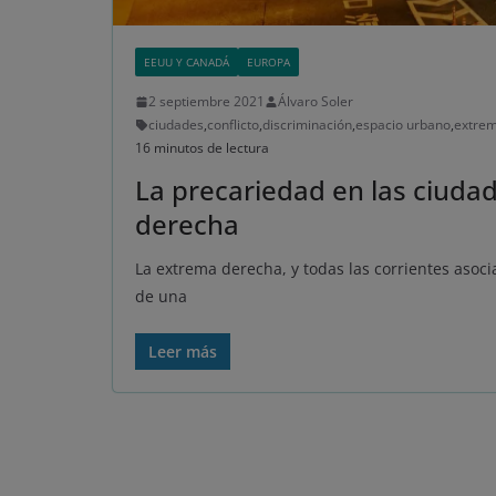
EEUU Y CANADÁ
EUROPA
2 septiembre 2021
Álvaro Soler
ciudades
,
conflicto
,
discriminación
,
espacio urbano
,
extre
16 minutos de lectura
La precariedad en las ciud
derecha
La extrema derecha, y todas las corrientes asoci
de una
Leer más