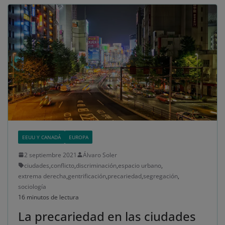
EEUU Y CANADÁ
EUROPA
2 septiembre 2021
Álvaro Soler
ciudades
,
conflicto
,
discriminación
,
espacio urbano
,
extrema derecha
,
gentrificación
,
precariedad
,
segregación
,
sociología
16 minutos de lectura
La precariedad en las ciudades