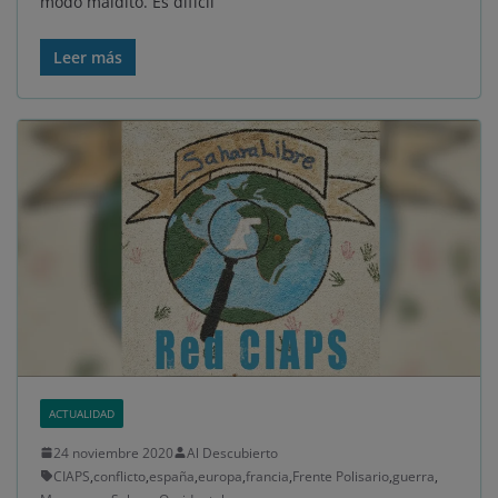
modo maldito. Es difícil
Leer más
ACTUALIDAD
24 noviembre 2020
Al Descubierto
CIAPS
,
conflicto
,
españa
,
europa
,
francia
,
Frente Polisario
,
guerra
,