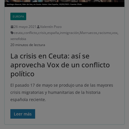
EUROPA
26 mayo 2021
Valentín Pozo
ceuta
,
conflicto
,
crisis
,
españa
,
inmigración
,
Marruecos
,
racismo
,
vox
,
xenofobia
20 minutos de lectura
La crisis en Ceuta: así se
aprovecha Vox de un conflicto
político
El pasado 17 de mayo se produjo una de las mayores
crisis migratorias y humanitarias de la historia
española reciente.
Leer más