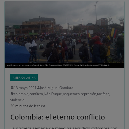
AMÉRICA LATINA
13 mayo 2021
José Miguel Gándara
colombia
,
conflicto
,
Iván Duque
,
paquetazo
,
represión
,
tarifazo
,
violencia
20 minutos de lectura
Colombia: el eterno conflicto
La primera semana de mayo ha sacudido Colombia con