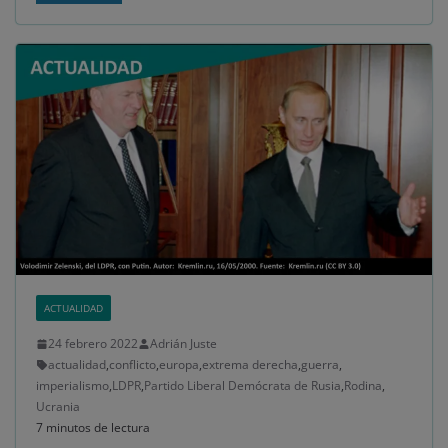
ACTUALIDAD
24 febrero 2022
Adrián Juste
actualidad
,
conflicto
,
europa
,
extrema derecha
,
guerra
,
imperialismo
,
LDPR
,
Partido Liberal Demócrata de Rusia
,
Rodina
,
Ucrania
7 minutos de lectura