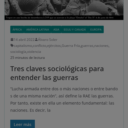
ÁFRICA
AMÉRICA LATINA
ASIA
EEUU Y CANADÁ
EUROPA
14 abril 2022
Álvaro Soler
capitalismo
,
conflicto
,
ejércitos
,
Guerra Fría
,
guerras
,
naciones
,
sociología
,
violencia
25 minutos de lectura
Tres claves sociológicas para
entender las guerras
“Lucha armada entre dos o más naciones o entre bando
s de una misma nación”, así define la RAE las guerras.
Por tanto, existe en ella un elemento fundamental: las
naciones. Es decir, la
Leer más