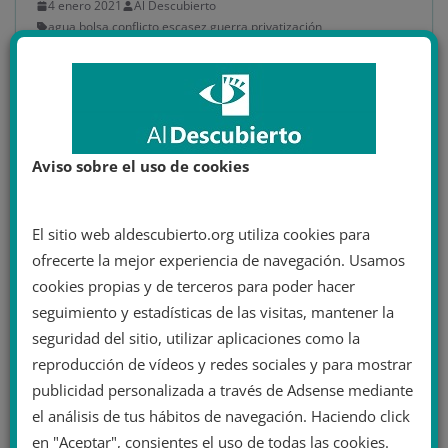
4 enero 2021
Al Descubierto
agua
,
bolsa
,
conflicto
,
escasez
,
guerra
,
privatización
27 minutos de lectura
¿Guerra Mundial por el agua? El
agua potable como causa de
conflictos armados
Aviso sobre el uso de cookies
Artículo original de Eulixe: Las guerras del agua El agua
es un bien indispensable para la humanidad: sin ella,
El sitio web aldescubierto.org utiliza cookies para
las
ofrecerte la mejor experiencia de navegación. Usamos
cookies propias y de terceros para poder hacer
Leer más
seguimiento y estadísticas de las visitas, mantener la
seguridad del sitio, utilizar aplicaciones como la
reproducción de vídeos y redes sociales y para mostrar
publicidad personalizada a través de Adsense mediante
el análisis de tus hábitos de navegación. Haciendo click
en "Aceptar", consientes el uso de todas las cookies.