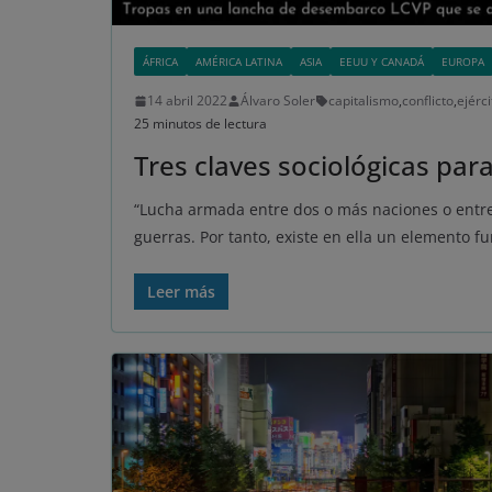
ÁFRICA
AMÉRICA LATINA
ASIA
EEUU Y CANADÁ
EUROPA
14 abril 2022
Álvaro Soler
capitalismo
,
conflicto
,
ejérci
25 minutos de lectura
Tres claves sociológicas par
“Lucha armada entre dos o más naciones o entre
guerras. Por tanto, existe en ella un elemento fu
Leer más