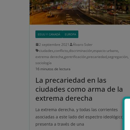
EEUU Y CANADÁ
EUROPA
2 septiembre 2021
Álvaro Soler
ciudades
,
conflicto
,
discriminación
,
espacio urbano
,
extrema derecha
,
gentrificación
,
precariedad
,
segregación
,
sociología
16 minutos de lectura
La precariedad en las
ciudades como arma de la
extrema derecha
La extrema derecha, y todas las corrientes
asociadas a este lado del espectro ideológico, se
presenta a través de una