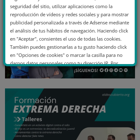
seguridad del sitio, utilizar aplicaciones como la
reproducción de vídeos y redes sociales y para mostrar
publicidad personalizada a través de Adsense mediante
el análisis de tus hábitos de navegación. Haciendo click
en "Aceptar", consientes el uso de todas las cookies.
También puedes gestionarlas a tu gusto haciendo click
en "Opciones de cookies" o marcar la casilla para no
darnos datos personales como tu dirección IP. Por
último, puedes leer nuestra Política de cookies.
No dar mi información personal
.
Opciones de cookies
Aceptar cookies
Rechazar cookies
Política de cookies