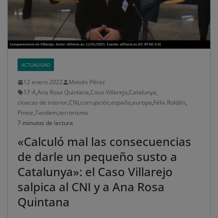
ACTUALIDAD
12 enero 2022
Moisés Pérez
17-A
,
Ana Rosa Quintana
,
Caso Villarejo
,
Catalunya
,
cloacas de interior
,
CNI
,
corrupción
,
españa
,
europa
,
Félix Roldán
,
Pintor
,
Tandem
,
terrorismo
7 minutos de lectura
«Calculó mal las consecuencias
de darle un pequeño susto a
Catalunya»: el Caso Villarejo
salpica al CNI y a Ana Rosa
Quintana