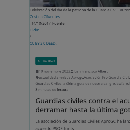
Celebración del día de la patrona de la Guardia Civil . Autor
Cristina Cifuentes
, 14/10/2017. Fuente:
Flickr
/
CC BY 2.0 DEED .
ACTUALIDAD
10 noviembre 2023
Juan Francisco Albert
actualidad
,
amnistía
,
Aprogc
,
Asociación Pro Guardia Civil
,
Guardias Civiles
,
la última gota de nuestra sangre
,
lawfare
,
3 minutos de lectura
Guardias civiles contra el a
derramar hasta la última go
La asociación de Guardias Civiles AproGC ha l
acuerdo PSOE-Junts