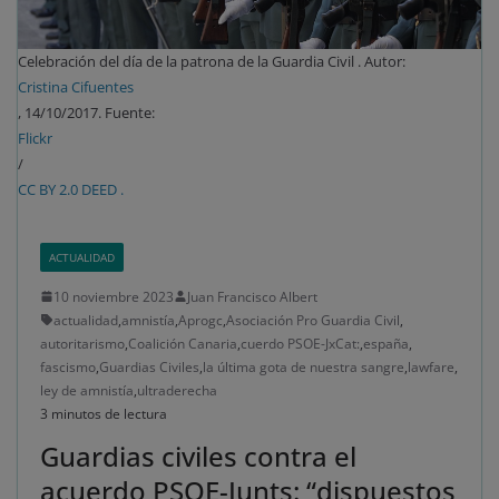
Celebración del día de la patrona de la Guardia Civil . Autor:
Cristina Cifuentes
, 14/10/2017. Fuente:
Flickr
/
CC BY 2.0 DEED .
ACTUALIDAD
10 noviembre 2023
Juan Francisco Albert
actualidad
,
amnistía
,
Aprogc
,
Asociación Pro Guardia Civil
,
autoritarismo
,
Coalición Canaria
,
cuerdo PSOE-JxCat:
,
españa
,
fascismo
,
Guardias Civiles
,
la última gota de nuestra sangre
,
lawfare
,
ley de amnistía
,
ultraderecha
3 minutos de lectura
Guardias civiles contra el
acuerdo PSOE-Junts: “dispuestos