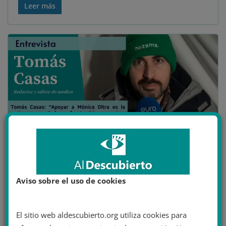
Leer más
Imagen cedida de Tomás Casas.
Aviso sobre el uso de cookies
ENTREVISTAS
19 septiembre 2022
Tomás Alfonso
El sitio web aldescubierto.org utiliza cookies para
actualidad
,
Cristina Seguí
,
españa
,
España 2000
,
extrema derecha
,