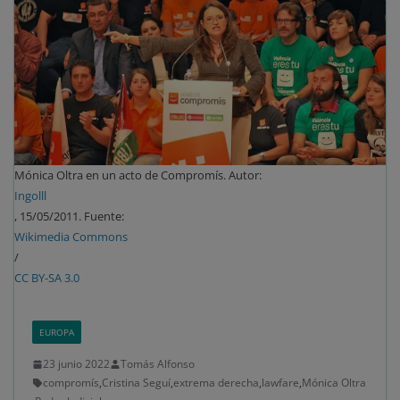
Rechazar cookies
Política de cookies
Mónica Oltra en un acto de Compromís. Autor:
Ingolll
, 15/05/2011. Fuente:
Wikimedia Commons
/
CC BY-SA 3.0
EUROPA
23 junio 2022
Tomás Alfonso
compromís
,
Cristina Seguí
,
extrema derecha
,
lawfare
,
Mónica Oltra