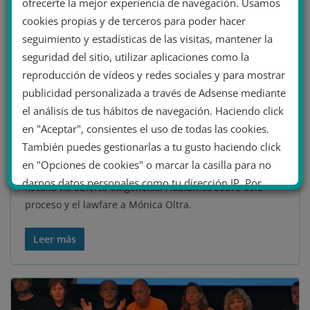
fascismo
,
lawfare
,
lawfare Mónica Oltra
,
Mónica Oltra
,
Tomás Casas
,
ofrecerte la mejor experiencia de navegación. Usamos
ultraderecha
cookies propias y de terceros para poder hacer
8 minutos de lectura
seguimiento y estadísticas de las visitas, mantener la
Tomás Casas: «Apoyar a Mónica
seguridad del sitio, utilizar aplicaciones como la
Oltra es la mejor manera de
reproducción de vídeos y redes sociales y para mostrar
publicidad personalizada a través de Adsense mediante
hacer frente al juego sucio y la
el análisis de tus hábitos de navegación. Haciendo click
corrupción de la extrema
en "Aceptar", consientes el uso de todas las cookies.
derecha (PP-Vox)»
También puedes gestionarlas a tu gusto haciendo click
en "Opciones de cookies" o marcar la casilla para no
Tomás Casas ha denunciado a Cristina Seguí y la
darnos datos personales como tu dirección IP. Por
fiscalía ha abierto diligencias. Hablamos sobre este
último, puedes leer nuestra Política de cookies.
proceso y el lawfare a Mónica Oltra.
Leer más
No dar mi información personal
.
Opciones de cookies
Aceptar cookies