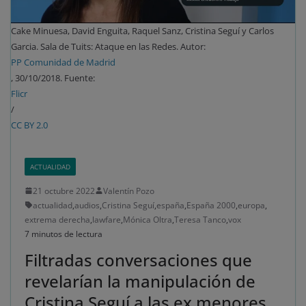
Cake Minuesa, David Enguita, Raquel Sanz, Cristina Seguí y Carlos
Garcia. Sala de Tuits: Ataque en las Redes. Autor:
PP Comunidad de Madrid
, 30/10/2018. Fuente:
Flicr
/
CC BY 2.0
ACTUALIDAD
21 octubre 2022
Valentín Pozo
actualidad
,
audios
,
Cristina Seguí
,
españa
,
España 2000
,
europa
,
extrema derecha
,
lawfare
,
Mónica Oltra
,
Teresa Tanco
,
vox
7 minutos de lectura
Filtradas conversaciones que
revelarían la manipulación de
Cristina Seguí a las ex menores