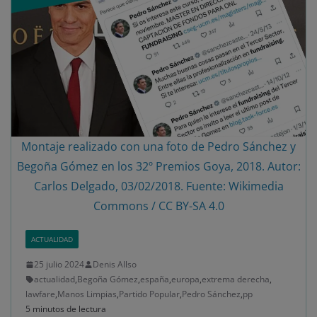
Montaje realizado con una foto de Pedro Sánchez y
Begoña Gómez en los 32º Premios Goya, 2018. Autor:
Carlos Delgado, 03/02/2018. Fuente: Wikimedia
Commons / CC BY-SA 4.0
ACTUALIDAD
25 julio 2024
Denis Allso
actualidad
,
Begoña Gómez
,
españa
,
europa
,
extrema derecha
,
lawfare
,
Manos Limpias
,
Partido Popular
,
Pedro Sánchez
,
pp
5 minutos de lectura