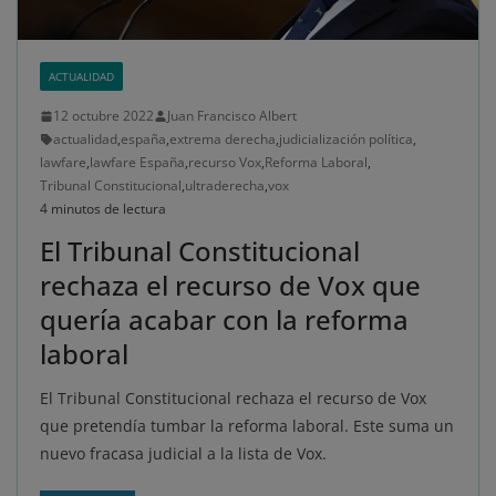
ACTUALIDAD
12 octubre 2022
Juan Francisco Albert
actualidad
,
españa
,
extrema derecha
,
judicialización política
,
lawfare
,
lawfare España
,
recurso Vox
,
Reforma Laboral
,
Tribunal Constitucional
,
ultraderecha
,
vox
4 minutos de lectura
El Tribunal Constitucional
rechaza el recurso de Vox que
quería acabar con la reforma
laboral
El Tribunal Constitucional rechaza el recurso de Vox
que pretendía tumbar la reforma laboral. Este suma un
nuevo fracasa judicial a la lista de Vox.