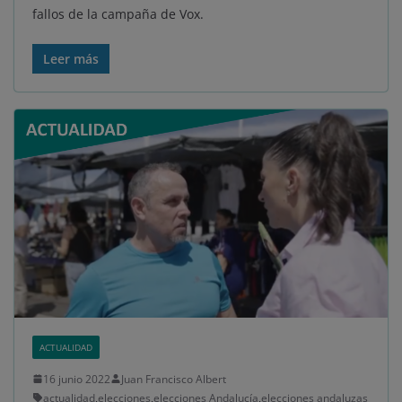
fallos de la campaña de Vox.
Leer más
ACTUALIDAD
16 junio 2022
Juan Francisco Albert
actualidad
,
elecciones
,
elecciones Andalucía
,
elecciones andaluzas