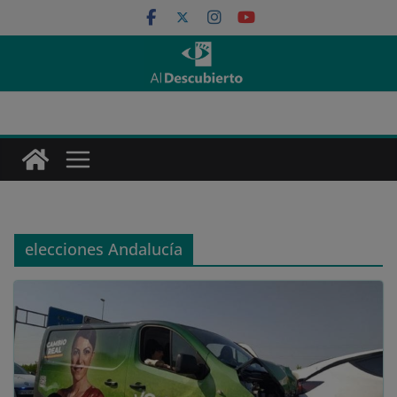
Saltar
al
contenido
elecciones Andalucía