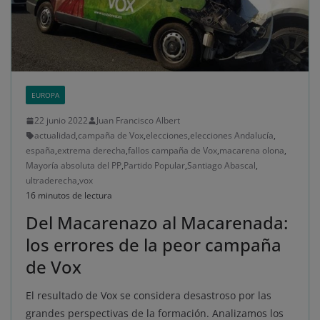
EUROPA
22 junio 2022
Juan Francisco Albert
actualidad
,
campaña de Vox
,
elecciones
,
elecciones Andalucía
,
españa
,
extrema derecha
,
fallos campaña de Vox
,
macarena olona
,
Mayoría absoluta del PP
,
Partido Popular
,
Santiago Abascal
,
ultraderecha
,
vox
16 minutos de lectura
Del Macarenazo al Macarenada:
los errores de la peor campaña
de Vox
El resultado de Vox se considera desastroso por las
grandes perspectivas de la formación. Analizamos los