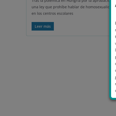
Tras la polémica en Hungría por la aprobación 
una ley que prohíbe hablar de homosexualidad
en los centros escolares
Leer más
.