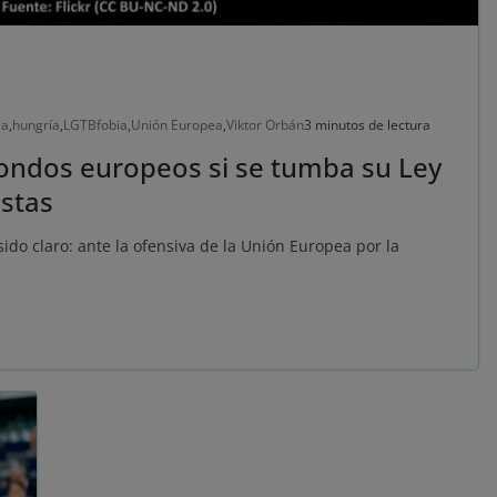
ia
,
hungría
,
LGTBfobia
,
Unión Europea
,
Viktor Orbán
3 minutos de lectura
fondos europeos si se tumba su Ley
stas
sido claro: ante la ofensiva de la Unión Europea por la