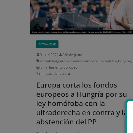
ACTUALIDAD
9 julio 2021
Adrián Juste
actualidad
,
europa
,
fondos europeos
,
homofobia
,
hungría
,
lgtb
,
Parlamento Europeo
7 minutos de lectura
Europa corta los fondos
europeos a Hungría por su
ley homófoba con la
ultraderecha en contra y la
abstención del PP