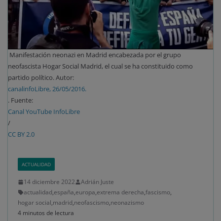
Manifestación neonazi en Madrid encabezada por el grupo
neofascista Hogar Social Madrid, el cual se ha constituido como
partido político. Autor:
canalinfoLibre, 26/05/2016.
. Fuente:
Canal YouTube InfoLibre
/
CC BY 2.0
ACTUALIDAD
14 diciembre 2022
Adrián Juste
actualidad
,
españa
,
europa
,
extrema derecha
,
fascismo
,
hogar social
,
madrid
,
neofascismo
,
neonazismo
4 minutos de lectura