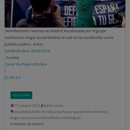
Manifestación neonazi en Madrid encabezada por el grupo
neofascista Hogar Social Madrid, el cual se ha constituido como
partido político. Autor:
canalinfoLibre, 26/05/2016.
. Fuente:
Canal YouTube InfoLibre
/
CC BY 2.0
ACTUALIDAD
17 octubre 2022
Adrián Juste
actualidad
,
delito de odio
,
españa
,
europa
,
extrema derecha
,
hogar social
,
islamofobia
,
Melisa Domínguez
4 minutos de lectura