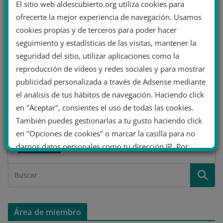
El sitio web aldescubierto.org utiliza cookies para
11 noviembre 2020
Vicente Barrachina
ofrecerte la mejor experiencia de navegación. Usamos
discurso
,
disturbios
,
españa
,
estrema derecha
,
hacer españa
,
cookies propias y de terceros para poder hacer
hogar social
,
juventud
,
Mascarillas rojigualdas
,
vox
13 minutos de lectura
seguimiento y estadísticas de las visitas, mantener la
seguridad del sitio, utilizar aplicaciones como la
Cómo penetra el discurso
reproducción de vídeos y redes sociales y para mostrar
ultraderechista en la juventud
publicidad personalizada a través de Adsense mediante
el análisis de tus hábitos de navegación. Haciendo click
A raíz de las restricciones de movilidad a causa de la
en "Aceptar", consientes el uso de todas las cookies.
crisis sanitaria por coronavirus, se está dando un
También puedes gestionarlas a tu gusto haciendo click
incremento
en "Opciones de cookies" o marcar la casilla para no
Leer más
darnos datos personales como tu dirección IP. Por
último, puedes leer nuestra Política de cookies.
No dar mi información personal
.
Área de miembro
Opciones de cookies
Aceptar cookies