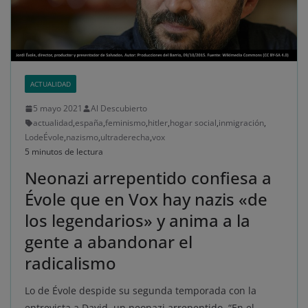
ACTUALIDAD
5 mayo 2021
Al Descubierto
actualidad
,
españa
,
feminismo
,
hitler
,
hogar social
,
inmigración
,
LodeÉvole
,
nazismo
,
ultraderecha
,
vox
5 minutos de lectura
Neonazi arrepentido confiesa a
Évole que en Vox hay nazis «de
los legendarios» y anima a la
gente a abandonar el
radicalismo
Lo de Évole despide su segunda temporada con la
entrevista a David, un neonazi arrepentido. “En el