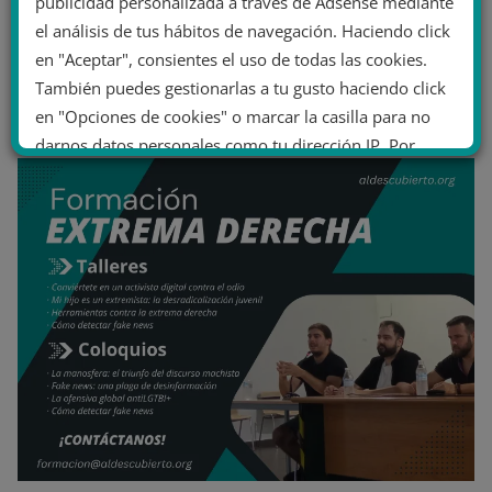
publicidad personalizada a través de Adsense mediante
el análisis de tus hábitos de navegación. Haciendo click
en "Aceptar", consientes el uso de todas las cookies.
También puedes gestionarlas a tu gusto haciendo click
en "Opciones de cookies" o marcar la casilla para no
darnos datos personales como tu dirección IP. Por
último, puedes leer nuestra Política de cookies.
No dar mi información personal
.
Opciones de cookies
Aceptar cookies
Rechazar cookies
Política de cookies