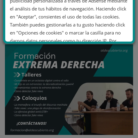
publicidad personalizada a través de Adsense mediante
el análisis de tus hábitos de navegación. Haciendo click
en "Aceptar", consientes el uso de todas las cookies.
También puedes gestionarlas a tu gusto haciendo click
en "Opciones de cookies" o marcar la casilla para no
darnos datos personales como tu dirección IP. Por
último, puedes leer nuestra Política de cookies.
No dar mi información personal
.
Opciones de cookies
Aceptar cookies
Rechazar cookies
Política de cookies