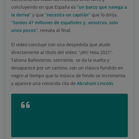
concluyendo en que España es
“un barco que navega a
la deriva”
y que
“necesita un capitán”
que lo dirija.
“Somos 47 millones de españoles y, vosotros, solo
unos pocos”
, remata al final.
El vídeo concluye con una despedida que alude
directamente al título del vídeo: “¡Ah! Hola 2021”.
Tatiana Ballesteros, sonriente, se da la vuelta y
desaparece por un camino, con un clásico fundido en
negro al tiempo que la música de fondo se incrementa
y aparece una conocida cita de
Abraham Lincoln.
“Se puede engañar a parte del pueblo
parte del tiempo, pero no se puede
engañar a todo el pueblo todo el
tiempo”