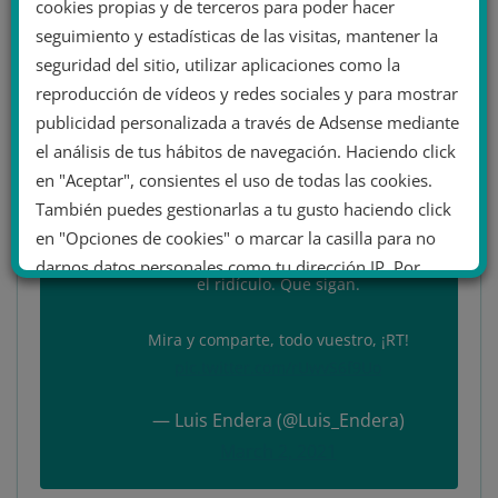
la retórica, de las afirmaciones, etc.
cookies propias y de terceros para poder hacer
seguimiento y estadísticas de las visitas, mantener la
El relato del vídeo
seguridad del sitio, utilizar aplicaciones como la
reproducción de vídeos y redes sociales y para mostrar
publicidad personalizada a través de Adsense mediante
Ni 15 minutos he tardado en hacer un
el análisis de tus hábitos de navegación. Haciendo click
vídeo que desmonta (más bien se ríe)
en "Aceptar", consientes el uso de todas las cookies.
del que ha hecho Tatiana Ballesteros
También puedes gestionarlas a tu gusto haciendo click
plagado de obviedades y falacias.
en "Opciones de cookies" o marcar la casilla para no
Estos fascistas… no se cansan de hacer
darnos datos personales como tu dirección IP. Por
el ridículo. Que sigan.
último, puedes leer nuestra Política de cookies.
Mira y comparte, todo vuestro, ¡RT!
pic.twitter.com/rUwvS6f9Uo
No dar mi información personal
.
— Luis Endera (@Luis_Endera)
Opciones de cookies
Aceptar cookies
March 2, 2021
Rechazar cookies
Política de cookies