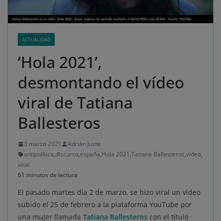
ACTUALIDAD
‘Hola 2021’,
desmontando el vídeo
viral de Tatiana
Ballesteros
3 marzo 2021
Adrián Juste
antipolítica
,
discurso
,
españa
,
Hola 2021
,
Tatiana Ballesteros
,
vídeo
,
viral
61 minutos de lectura
El pasado martes día 2 de marzo, se hizo viral un vídeo
subido el 25 de febrero a la plataforma YouTube por
una mujer llamada
Tatiana Ballesteros
con el título