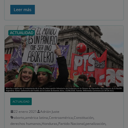
Leer más
ACTUALIDAD
22 enero 2021
Adrián Juste
aborto
,
américa latina
,
Centroamérica
,
Constitución
,
derechos humanos
,
Honduras
,
Partido Nacional
,
penalización
,