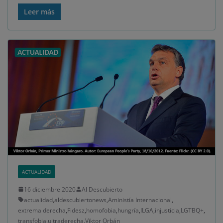
Leer más
ACTUALIDAD
16 diciembre 2020
Al Descubierto
actualidad
,
aldescubiertonews
,
Aministía Internacional
,
extrema derecha
,
Fidesz
,
homofobia
,
hungría
,
ILGA
,
injusticia
,
LGTBQ+
,
transfobia
,
ultraderecha
,
Viktor Orbán