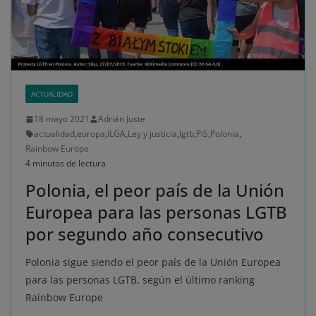
ACTUALIDAD
18 mayo 2021
Adrián Juste
actualidad
,
europa
,
ILGA
,
Ley y justicia
,
lgtb
,
PiS
,
Polonia
,
Rainbow Europe
4 minutos de lectura
Polonia, el peor país de la Unión
Europea para las personas LGTB
por segundo año consecutivo
Polonia sigue siendo el peor país de la Unión Europea
para las personas LGTB, según el último ranking
Rainbow Europe