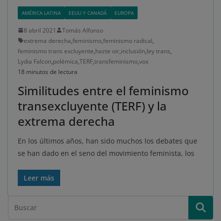
AMÉRICA LATINA
EEUU Y CANADÁ
EUROPA
8 abril 2021
Tomás Alfonso
extrema derecha
,
feminismo
,
feminismo radical
,
feminismo trans excluyente
,
hazte oir
,
inclusión
,
ley trans
,
Lydia Falcon
,
polémica
,
TERF
,
transfeminismo
,
vox
18 minutos de lectura
Similitudes entre el feminismo
transexcluyente (TERF) y la
extrema derecha
En los últimos años, han sido muchos los debates que
se han dado en el seno del movimiento feminista, los
Leer más