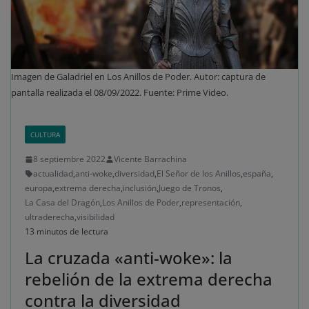
Imagen de Galadriel en Los Anillos de Poder. Autor: captura de
pantalla realizada el 08/09/2022. Fuente: Prime Video.
CULTURA
8 septiembre 2022
Vicente Barrachina
actualidad
,
anti-woke
,
diversidad
,
El Señor de los Anillos
,
españa
,
europa
,
extrema derecha
,
inclusión
,
Juego de Tronos
,
La Casa del Dragón
,
Los Anillos de Poder
,
representación
,
ultraderecha
,
visibilidad
13 minutos de lectura
La cruzada «anti-woke»: la
rebelión de la extrema derecha
contra la diversidad