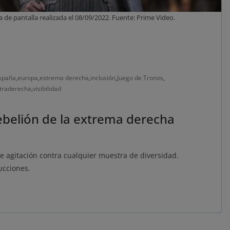
a de pantalla realizada el 08/09/2022. Fuente: Prime Video.
spaña
,
europa
,
extrema derecha
,
inclusión
,
Juego de Tronos
,
ltraderecha
,
visibilidad
rebelión de la extrema derecha
e agitación contra cualquier muestra de diversidad.
ucciones.